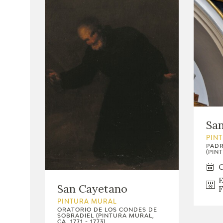
Sa
PIN
PADR
(PINT
C
E
San Cayetano
F
PINTURA MURAL
ORATORIO DE LOS CONDES DE
SOBRADIEL (PINTURA MURAL,
CA. 1771 - 1773)