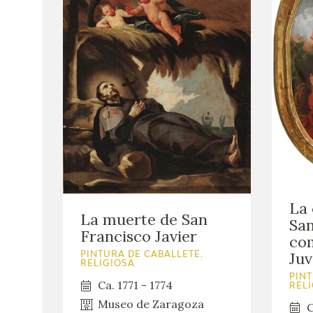
La 
La muerte de San
San
Francisco Javier
com
Ju
PINTURA DE CABALLETE.
RELIGIOSA
PINT
Ca. 1771 - 1774
REL
Museo de Zaragoza
C