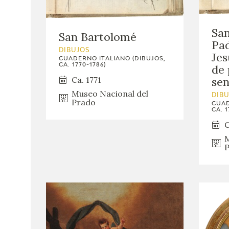
San
San Bartolomé
Pad
DIBUJOS
Jes
CUADERNO ITALIANO (DIBUJOS,
CA. 1770-1786)
de 
sen
Ca. 1771
Museo Nacional del
DIB
Prado
CUAD
CA. 1
C
M
P