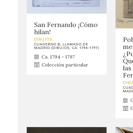
San Fernando ¡Cómo
hilan!
Pob
DIBUJOS
me
CUADERNO B, LLAMADO DE
MADRID (DIBUJOS, CA. 1794-1797)
¿Pu
Ca. 1794 - 1797
Qué
Colección particular
las
Fe
DIB
CUAD
MADR
C
C