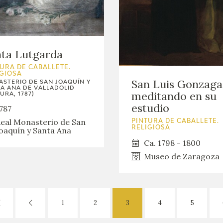
ta Lutgarda
URA DE CABALLETE.
IGIOSA
San Luis Gonzaga
STERIO DE SAN JOAQUÍN Y
A ANA DE VALLADOLID
meditando en su
URA, 1787)
estudio
787
eal Monasterio de San
PINTURA DE CABALLETE.
RELIGIOSA
oaquín y Santa Ana
Ca. 1798 - 1800
Museo de Zaragoza
1
2
3
4
5