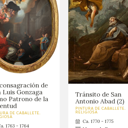
consagración de
 Luis Gonzaga
Tránsito de San
o Patrono de la
Antonio Abad (2)
ventud
PINTURA DE CABALLETE.
RELIGIOSA
URA DE CABALLETE.
IGIOSA
Ca. 1770 - 1775
a. 1763 - 1764