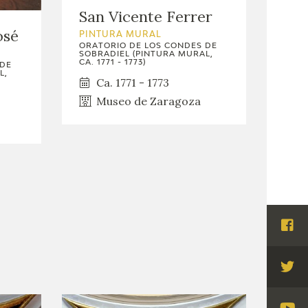
San Vicente Ferrer
osé
PINTURA MURAL
ORATORIO DE LOS CONDES DE
SOBRADIEL (PINTURA MURAL,
CA. 1771 - 1773)
 DE
L,
Ca. 1771 - 1773
Museo de Zaragoza
Visi
Fac
Visi
Twi