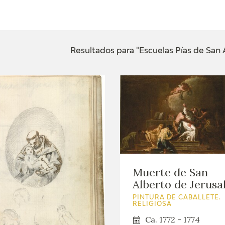
ACTUALIDAD
FRANCISCO DE GOYA
EDICIONES
Resultados para "Escuelas Pías de San
SALA DE
BIOGRAFÍA
PUBLICACIONE
PRENSA
BLOG CUADERNO
CRONOLOGÍA
ITALIANO
EL VIAJE DE GOYA
CATÁLOGO
Muerte de San
GOYA EN EL MUNDO
Alberto de Jerusa
PINTURA DE CABALLETE.
GOYA EN ARAGÓN
RELIGIOSA
Ca. 1772 - 1774
PREMIO ARAGÓN