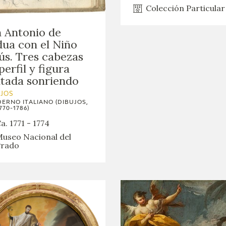
GOYA
Colección Particular
 Antonio de
ua con el Niño
ús. Tres cabezas
perfil y figura
tada sonriendo
UJOS
ERNO ITALIANO (DIBUJOS,
770-1786)
a. 1771 - 1774
useo Nacional del
rado