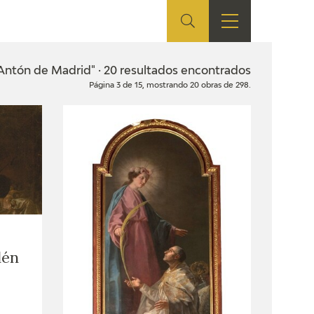
ES
TIENDA
EDUCA
EN
 Antón de Madrid" · 20 resultados encontrados
Página 3 de 15, mostrando 20 obras de 298.
S
TIENDA ONLINE
CEDEA
RECURSOS
EDUCATIVOS
FICHAS ARASAAC
lén