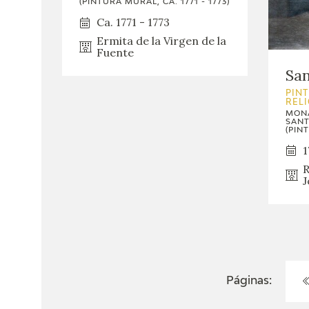
(PINTURA MURAL, CA. 1771 - 1773)
Ca. 1771 - 1773
Ermita de la Virgen de la
Fuente
San
PINT
REL
MONA
SANT
(PINT
1
R
J
Páginas: