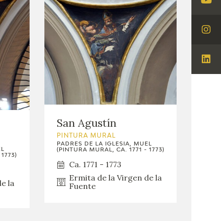
Visi
You
Visi
Ins
Visi
Lin
San Agustín
PINTURA MURAL
PADRES DE LA IGLESIA, MUEL
EL
(PINTURA MURAL, CA. 1771 - 1773)
1773)
Ca. 1771 - 1773
Ermita de la Virgen de la
e la
Fuente