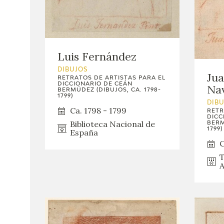
Luis Fernández
DIBUJOS
Jua
RETRATOS DE ARTISTAS PARA EL
DICCIONARIO DE CEÁN
Nav
BERMÚDEZ (DIBUJOS, CA. 1798-
1799)
DIB
Ca. 1798 - 1799
RETR
DICC
Biblioteca Nacional de
BERM
1799)
España
C
T
A