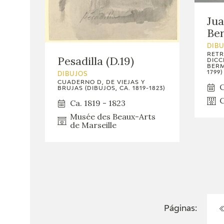
Jua
Be
DIB
RETR
Pesadilla (D.19)
DICC
BERM
1799)
DIBUJOS
CUADERNO D, DE VIEJAS Y
C
BRUJAS (DIBUJOS, CA. 1819-1823)
C
Ca. 1819 - 1823
Musée des Beaux-Arts
de Marseille
Páginas: