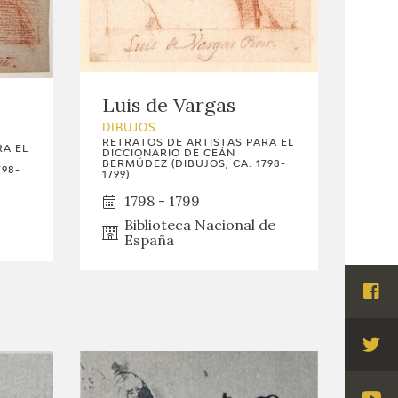
Luis de Vargas
DIBUJOS
RETRATOS DE ARTISTAS PARA EL
RA EL
DICCIONARIO DE CEÁN
BERMÚDEZ (DIBUJOS, CA. 1798-
798-
1799)
1798 - 1799
Biblioteca Nacional de
España
Visi
Fac
Visi
Twi