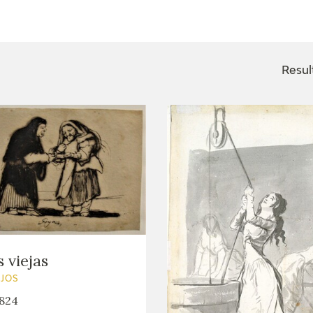
ACTUALIDAD
FRANCISCO DE GOYA
EDICIONES
Resul
SALA DE
BIOGRAFÍA
PUBLICACIONE
PRENSA
BLOG CUADERNO
CRONOLOGÍA
ITALIANO
EL VIAJE DE GOYA
CATÁLOGO
GOYA EN EL MUNDO
 viejas
GOYA EN ARAGÓN
UJOS
824
PREMIO ARAGÓN