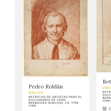
Ret
Pedro Roldán
DIB
RETR
DIBUJOS
DICC
RETRATOS DE ARTISTAS PARA EL
BERM
DICCIONARIO DE CEÁN
1799)
BERMÚDEZ (DIBUJOS, CA. 1798-
1799)
C