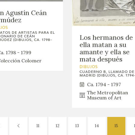
n Agustín Ceán
rmúdez
UJOS
ATOS DE ARTISTAS PARA EL
Los hermanos de
IONARIO DE CEÁN
ÚDEZ (DIBUJOS, CA. 1798-
ella matan a su
amante y ella se
a. 1798 - 1799
mata después
olección Colomer
DIBUJOS
CUADERNO B, LLAMADO DE
MADRID (DIBUJOS, CA. 1794-
Ca. 1794 - 1797
The Metropolitan
Museum of Art
11
12
13
14
15