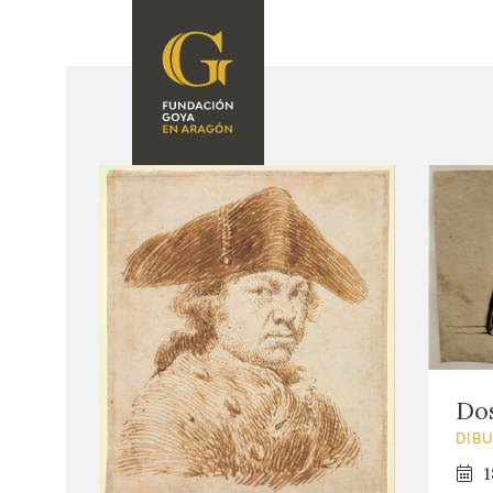
FUNDACIÓN
PROGRAMACIÓN
QUIENES SOMOS
EXPOSICIONES
CENTRO DE
INVESTIGACIÓN Y
ACTIVIDADES
DOCUMENTACIÓN
ACCIÓN
CORPORATIVA
SEDE
CONTACTO
Dos
DIB
1