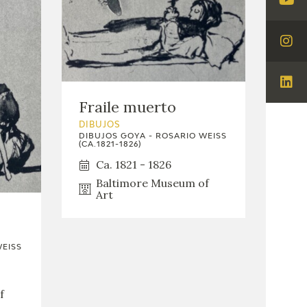
Visi
You
Visi
Ins
Visi
Fraile muerto
Lin
DIBUJOS
DIBUJOS GOYA - ROSARIO WEISS
(CA.1821-1826)
Ca. 1821 - 1826
Baltimore Museum of
Art
WEISS
f