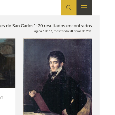
ES
TIENDA
EDUCA
EN
es de San Carlos" · 20 resultados encontrados
Página 3 de 13, mostrando 20 obras de 250.
S
TIENDA ONLINE
CEDEA
RECURSOS
EDUCATIVOS
FICHAS ARASAAC
jo