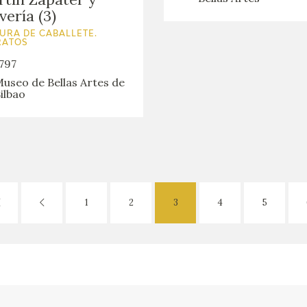
vería (3)
URA DE CABALLETE.
RATOS
797
useo de Bellas Artes de
ilbao
1
2
3
4
5