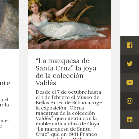
Visi
Fac
“La marquesa de
Santa Cruz”, la joya
Visi
de la colección
Twi
ante
Valdés
Visi
Desde el 7 de octubre hasta
You
el 1 de febrero el Museo de
a el
Bellas Artes de Bilbao acoge
ar la
Visi
la exposición “Obras
Ins
maestras de la colección
Valdés”, que cuenta con la
n el
emblemática obra de Goya
Visi
e
“La marquesa de Santa
Lin
Cruz”, que en 1941 Franco