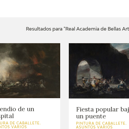
ACTUALIDAD
FRANCISCO DE GOYA
EDICIONES
Resultados para "Real Academia de Bellas Art
SALA DE
BIOGRAFÍA
PUBLICACIONE
PRENSA
BLOG CUADERNO
CRONOLOGÍA
ITALIANO
EL VIAJE DE GOYA
CATÁLOGO
GOYA EN EL MUNDO
endio de un
Fiesta popular ba
pital
un puente
GOYA EN ARAGÓN
URA DE CABALLETE.
PINTURA DE CABALLETE.
PREMIO ARAGÓN
NTOS VARIOS
ASUNTOS VARIOS