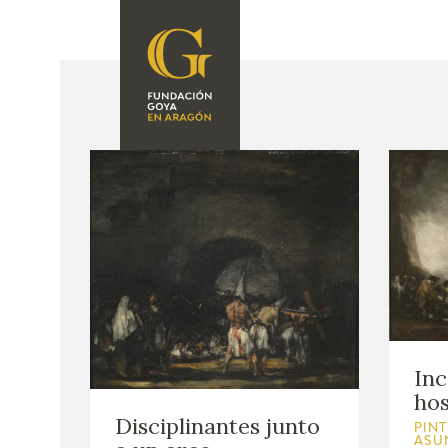
FUNDACIÓN
PROGRAMACIÓN
QUIENES SOMOS
EXPOSICIONES
CENTRO DE
INVESTIGACIÓN Y
ACTIVIDADES
DOCUMENTACIÓN
ACCIÓN
CORPORATIVA
SEDE
CONTACTO
Inc
hos
Disciplinantes junto
PINT
ASU