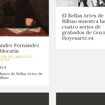
El Bellas Artes de
Bilbao muestra la
cuatro series de
grabados de Goya
Hoyesarte.es
andro Fernández
Moratín
URA DE CABALLETE.
RATOS
824
useo de Bellas Artes de
ilbao