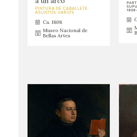
a un arco
PART
SUPU
PINTURA DE CABALLETE.
1808-
ASUNTOS VARIOS
C
Ca. 1808
M
Museo Nacional de
B
Bellas Artes