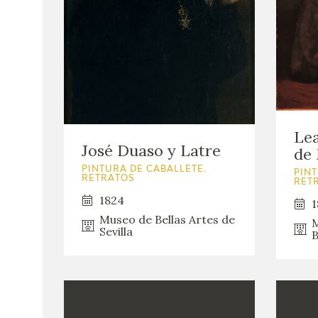
Le
José Duaso y Latre
de 
PINTURA DE CABALLETE.
PINT
RETRATOS
RET
1824
1
Museo de Bellas Artes de
M
Sevilla
B