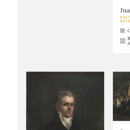
Jua
PINT
RET
C
R
A