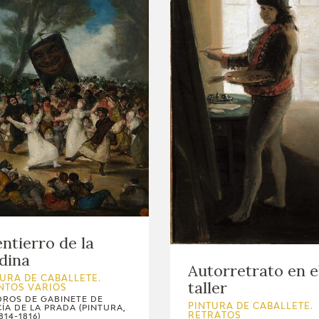
entierro de la
dina
Autorretrato en e
URA DE CABALLETE.
taller
NTOS VARIOS
ROS DE GABINETE DE
PINTURA DE CABALLETE.
ÍA DE LA PRADA (PINTURA,
RETRATOS
814-1816)