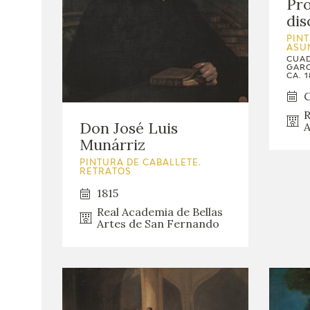
Pro
dis
PINT
ASU
CUAD
GARC
CA. 1
C
R
Don José Luis
A
Munárriz
PINTURA DE CABALLETE.
RETRATOS
1815
Real Academia de Bellas
Artes de San Fernando