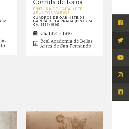
Corrida de toros
PINTURA DE CABALLETE.
ASUNTOS VARIOS
CUADROS DE GABINETE DE
URA,
GARCÍA DE LA PRADA (PINTURA,
CA. 1814-1816)
Visi
Ca. 1814 - 1816
Fac
las
Real Academia de Bellas
Visi
ndo
Artes de San Fernando
Twi
Visi
You
Visi
Ins
Visi
Lin