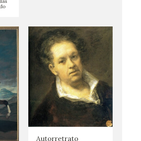
las
ndo
Autorretrato