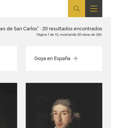
ES
TIENDA
EDUCA
EN
es de San Carlos" · 20 resultados encontrados
Página 1 de 13, mostrando 20 obras de 250.
S
TIENDA ONLINE
CEDEA
RECURSOS
EDUCATIVOS
Goya en España
FICHAS ARASAAC