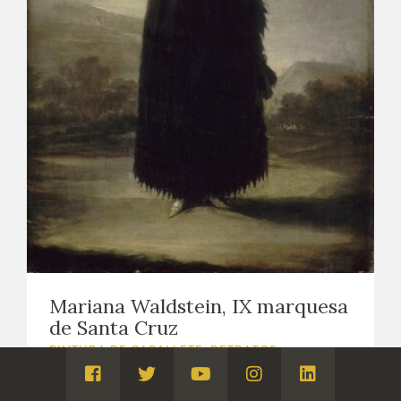
Mariana Waldstein, IX marquesa
de Santa Cruz
PINTURA DE CABALLETE. RETRATOS
Ca. 1797 - 1800
Visita
Visita
Visita
Visita
Visita