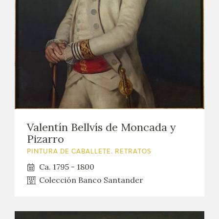
EXPOSICIONES
ACTIVIDADES
ACTUALIDAD
SALA DE PRENSA
BLOG CUADERNO ITALIANO
Valentín Bellvís de Moncada y
FRANCISCO DE GOYA
Pizarro
PINTURA DE CABALLETE. RETRATOS
BIOGRAFÍA
Ca. 1795 - 1800
Colección Banco Santander
CRONOLOGÍA
EL VIAJE DE GOYA