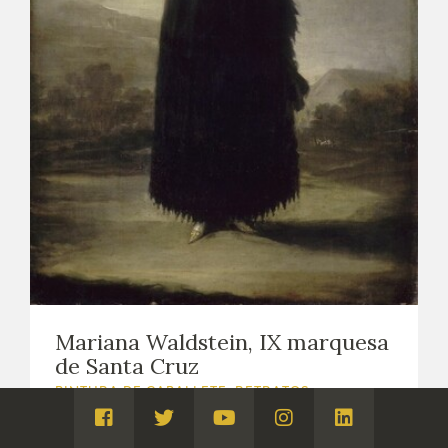
Mariana Waldstein, IX marquesa
de Santa Cruz
PINTURA DE CABALLETE. RETRATOS
Ca. 1797 - 1800
Visita
Visita
Visita
Visita
Visita