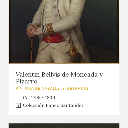
EXPOSICIONES
ACTIVIDADES
ACTUALIDAD
SALA DE PRENSA
BLOG CUADERNO ITALIANO
Valentín Bellvís de Moncada y
FRANCISCO DE GOYA
Pizarro
PINTURA DE CABALLETE. RETRATOS
BIOGRAFÍA
Ca. 1795 - 1800
Colección Banco Santander
CRONOLOGÍA
EL VIAJE DE GOYA