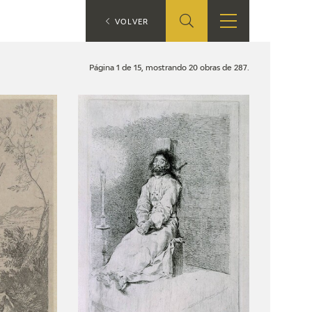
ES
VOLVER
TIENDA
EDUCA
EN
Página 1 de 15, mostrando 20 obras de 287.
S
TIENDA ONLINE
CEDEA
RECURSOS
EDUCATIVOS
FICHAS ARASAAC