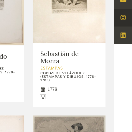
Visi
You
Visi
Ins
Visi
Lin
Sebastián de
edo
Morra
ESTAMPAS
EZ
, 1778-
COPIAS DE VELÁZQUEZ
(ESTAMPAS Y DIBUJOS, 1778-
1785)
1778