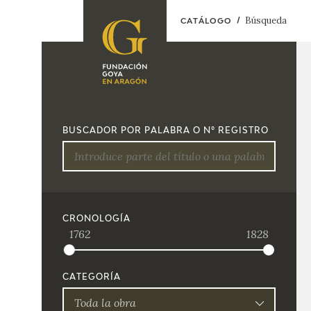
Búsqueda
CATÁLOGO
FUNDACIÓN
PROGRAMACIÓN
QUIENES SOMOS
EXPOSICIONES
CENTRO DE
BUSCADOR POR PALABRA O Nº REGISTRO
INVESTIGACIÓN Y
ACTIVIDADES
DOCUMENTACIÓN
ACCIÓN
CORPORATIVA
SEDE
CRONOLOGÍA
1762
1828
CONTACTO
CATEGORÍA
Toda la obra