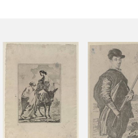
ACTUALIDAD
FRANCISCO DE GOYA
EDICIONES
SALA DE
BIOGRAFÍA
PUBLICACIONE
PRENSA
BLOG CUADERNO
CRONOLOGÍA
ITALIANO
EL VIAJE DE GOYA
CATÁLOGO
GOYA EN EL MUNDO
GOYA EN ARAGÓN
PREMIO ARAGÓN