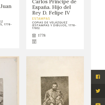
Carlos Principe de
 Juan
España. Hijo del
Rey D. Felipe IV
ESTAMPAS
EZ
COPIAS DE VELÁZQUEZ
, 1778-
(ESTAMPAS Y DIBUJOS, 1778-
1785)
1778
Visi
Fac
Visi
Twi