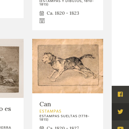
(ESTAMPAS Y DIBUJOS, 1810-
1815)
Ca. 1820 - 1823
Visi
Can
Fac
o es
ESTAMPAS
Visi
ESTAMPAS SUELTAS (1778-
1815)
Twi
Ca. 1820 - 1827
UERRA