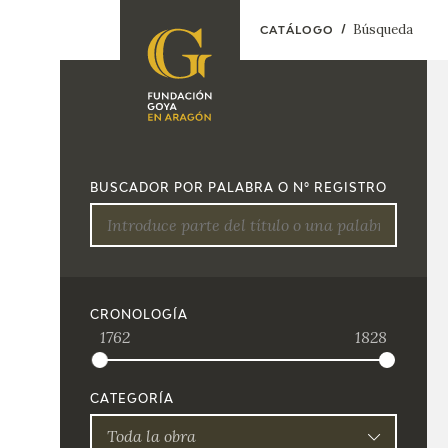
Búsqueda
CATÁLOGO
FUNDACIÓN
PROGRAMACIÓN
QUIENES SOMOS
EXPOSICIONES
CENTRO DE
BUSCADOR POR PALABRA O Nº REGISTRO
INVESTIGACIÓN Y
ACTIVIDADES
DOCUMENTACIÓN
ACCIÓN
CORPORATIVA
SEDE
CRONOLOGÍA
1762
1828
CONTACTO
CATEGORÍA
Toda la obra