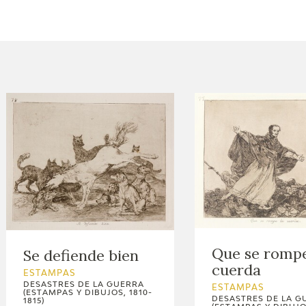
ACTUALIDAD
FRANCISCO DE GOYA
EDICIONES
SALA DE
BIOGRAFÍA
PUBLICACIONE
PRENSA
BLOG CUADERNO
CRONOLOGÍA
ITALIANO
EL VIAJE DE GOYA
CATÁLOGO
GOYA EN EL MUNDO
Que se rompe
Se defiende bien
cuerda
GOYA EN ARAGÓN
ESTAMPAS
DESASTRES DE LA GUERRA
ESTAMPAS
(ESTAMPAS Y DIBUJOS, 1810-
DESASTRES DE LA G
PREMIO ARAGÓN
1815)