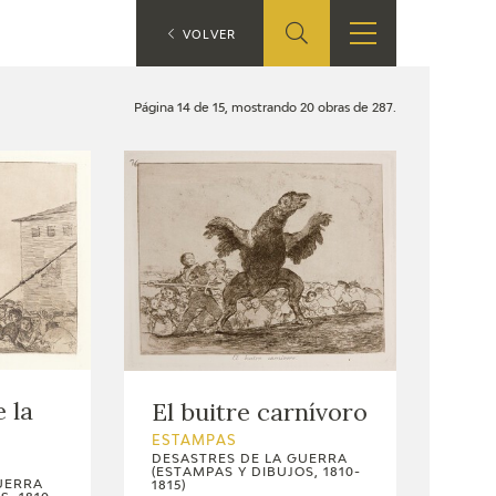
ES
VOLVER
TIENDA
EDUCA
EN
Página 14 de 15, mostrando 20 obras de 287.
S
TIENDA ONLINE
CEDEA
RECURSOS
EDUCATIVOS
FICHAS ARASAAC
 la
El buitre carnívoro
ESTAMPAS
DESASTRES DE LA GUERRA
(ESTAMPAS Y DIBUJOS, 1810-
UERRA
1815)