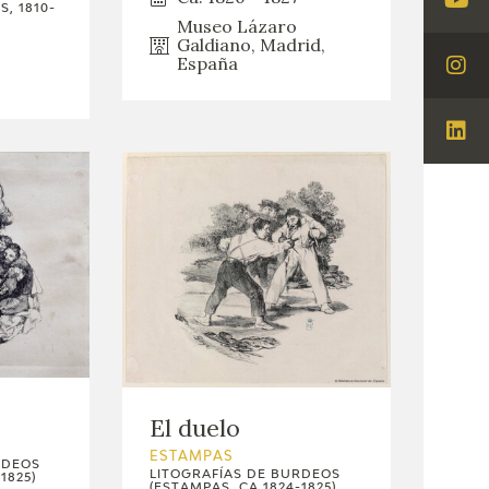
, 1810-
Visi
Museo Lázaro
You
Galdiano, Madrid,
España
Visi
Ins
Visi
Lin
El duelo
ESTAMPAS
RDEOS
LITOGRAFÍAS DE BURDEOS
1825)
(ESTAMPAS, CA.1824-1825)