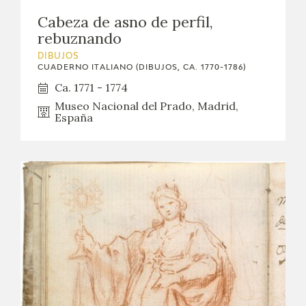
EXPOSICIONES
Cabeza de asno de perfil,
rebuznando
ACTIVIDADES
DIBUJOS
CUADERNO ITALIANO (DIBUJOS, CA. 1770-1786)
ACTUALIDAD
Ca. 1771 - 1774
Museo Nacional del Prado, Madrid,
España
SALA DE PRENSA
BLOG CUADERNO ITALIANO
FRANCISCO DE GOYA
BIOGRAFÍA
CRONOLOGÍA
EL VIAJE DE GOYA