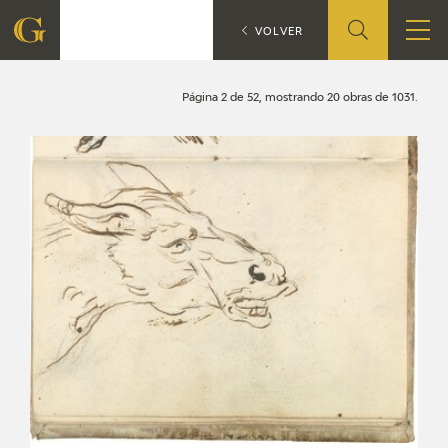
Búsqueda
CATÁLOGO
VOLVER
FUNDACIÓN
Página 2 de 52, mostrando 20 obras de 1031.
QUIENES SOMOS
CENTRO DE INVESTIGACIÓN Y DOCUMENTACIÓN
ACCIÓN CORPORATIVA
SEDE
CONTACTO
PROGRAMACIÓN