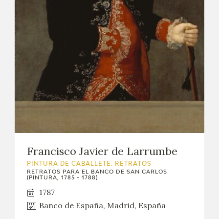
EXPOSICIONES
ACTIVIDADES
ACTUALIDAD
SALA DE PRENSA
BLOG CUADERNO ITALIANO
FRANCISCO DE GOYA
Francisco Javier de Larrumbe
BIOGRAFÍA
PINTURA DE CABALLETE. RETRATOS
RETRATOS PARA EL BANCO DE SAN CARLOS
(PINTURA, 1785 - 1788)
CRONOLOGÍA
1787
Banco de España, Madrid, España
EL VIAJE DE GOYA