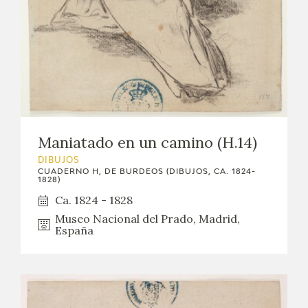
EXPOSICIONES
ACTIVIDADES
ACTUALIDAD
SALA DE PRENSA
Maniatado en un camino (H.14)
BLOG CUADERNO ITALIANO
DIBUJOS
CUADERNO H, DE BURDEOS (DIBUJOS, CA. 1824-
1828)
FRANCISCO DE GOYA
Ca. 1824 - 1828
Museo Nacional del Prado, Madrid,
BIOGRAFÍA
España
CRONOLOGÍA
EL VIAJE DE GOYA