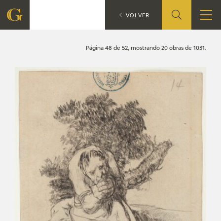
Búsqueda
CATÁLOGO
VOLVER
FUNDACIÓN
Página 48 de 52, mostrando 20 obras de 1031.
QUIENES SOMOS
CENTRO DE INVESTIGACIÓN Y DOCUMENTACIÓN
ACCIÓN CORPORATIVA
SEDE
CONTACTO
PROGRAMACIÓN