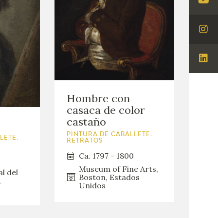
Visi
You
Visi
Ins
Visi
Lin
Hombre con
casaca de color
castaño
PINTURA DE CABALLETE.
LETE.
RETRATOS
Ca. 1797 - 1800
Museum of Fine Arts,
l del
Boston, Estados
,
Unidos