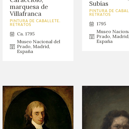
Subías
marquesa de
Villafranca
PINTURA DE CABAL
RETRATOS
PINTURA DE CABALLETE.
1795
RETRATOS
Museo Naciona
Ca. 1795
Prado, Madrid
España
Museo Nacional del
Prado, Madrid,
España