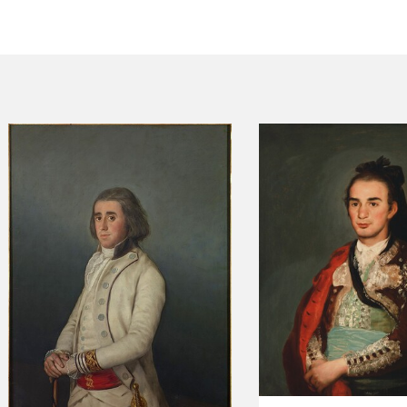
ACTUALIDAD
FRANCISCO DE GOYA
EDICIONES
SALA DE
BIOGRAFÍA
PUBLICACIONE
PRENSA
BLOG CUADERNO
CRONOLOGÍA
ITALIANO
EL VIAJE DE GOYA
CATÁLOGO
GOYA EN EL MUNDO
GOYA EN ARAGÓN
PREMIO ARAGÓN