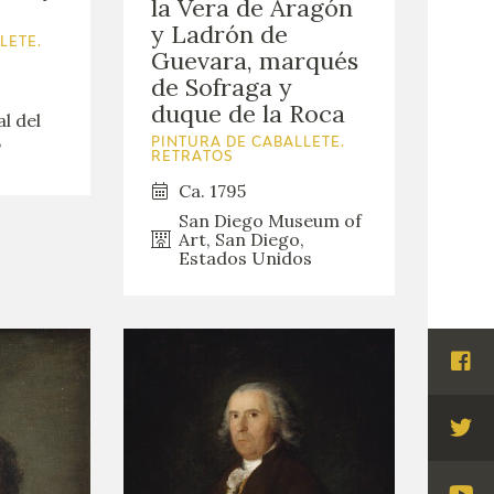
la Vera de Aragón
y Ladrón de
LETE.
Guevara, marqués
de Sofraga y
duque de la Roca
l del
,
PINTURA DE CABALLETE.
RETRATOS
Ca. 1795
San Diego Museum of
Art, San Diego,
Estados Unidos
Visi
Fac
Visi
Twi