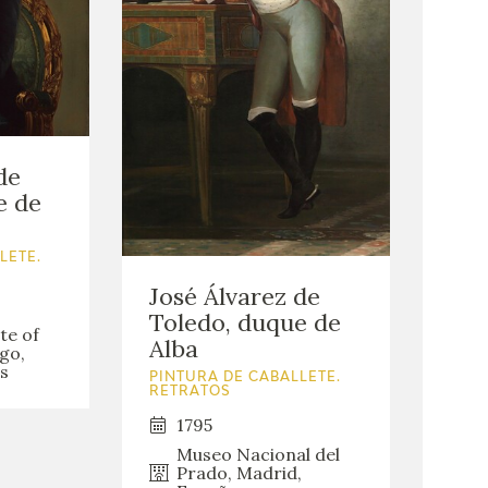
de
e de
LETE.
José Álvarez de
Toledo, duque de
te of
Alba
go,
s
PINTURA DE CABALLETE.
RETRATOS
1795
Museo Nacional del
Prado, Madrid,