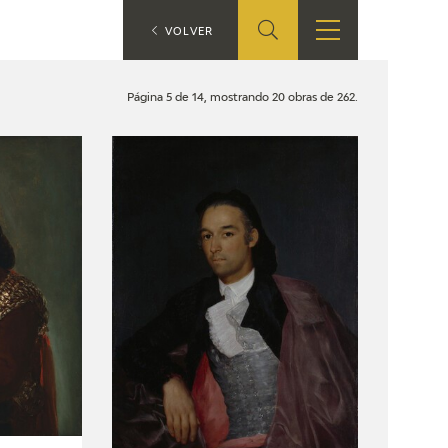
ES
VOLVER
TIENDA
EDUCA
EN
Página 5 de 14, mostrando 20 obras de 262.
S
TIENDA ONLINE
CEDEA
RECURSOS
EDUCATIVOS
FICHAS ARASAAC