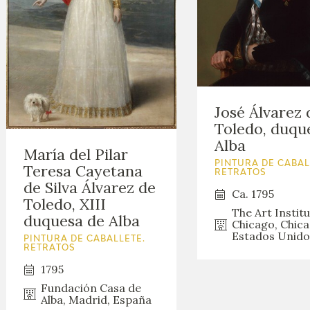
José Álvarez 
Toledo, duqu
Alba
María del Pilar
PINTURA DE CABAL
Teresa Cayetana
RETRATOS
de Silva Álvarez de
Ca. 1795
Toledo, XIII
The Art Institu
duquesa de Alba
Chicago, Chica
Estados Unido
PINTURA DE CABALLETE.
RETRATOS
1795
Fundación Casa de
Alba, Madrid, España