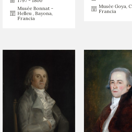
1797 - 1800
Musée Goya, C
Musée Bonnat -
Francia
Helleu , Bayona,
Francia