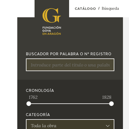
Búsqueda
CATÁLOGO
FUNDACIÓN
PROGRAMACIÓN
QUIENES SOMOS
EXPOSICIONES
CENTRO DE
BUSCADOR POR PALABRA O Nº REGISTRO
INVESTIGACIÓN Y
ACTIVIDADES
DOCUMENTACIÓN
ACCIÓN
CORPORATIVA
SEDE
CRONOLOGÍA
1762
1828
CONTACTO
CATEGORÍA
Toda la obra