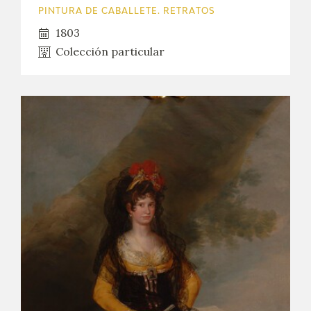
PINTURA DE CABALLETE. RETRATOS
CATÁLOGO
1803
Colección particular
GOYA EN EL MUNDO
GOYA EN ARAGÓN
PREMIO ARAGÓN GOYA
EDICIONES
PUBLICACIONES
TIENDA
TIENDA ONLINE