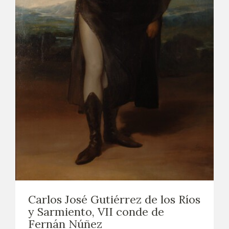
EXPOSICIONES
ACTIVIDADES
ACTUALIDAD
SALA DE PRENSA
BLOG CUADERNO ITALIANO
FRANCISCO DE GOYA
BIOGRAFÍA
CRONOLOGÍA
Carlos José Gutiérrez de los Ríos
y Sarmiento, VII conde de
EL VIAJE DE GOYA
Fernán Núñez