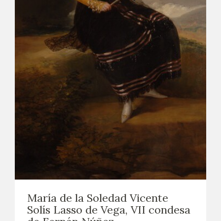
EDUCA
CEDEA
RECURSOS EDUCATIVOS
FICHAS ARASAAC
María de la Soledad Vicente
Solís Lasso de Vega, VII condesa