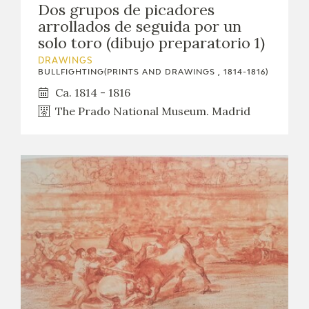
Dos grupos de picadores
EXPOSICIONES
arrollados de seguida por un
solo toro (dibujo preparatorio 1)
ACTIVIDADES
DRAWINGS
BULLFIGHTING(PRINTS AND DRAWINGS , 1814-1816)
ACTUALIDAD
Ca. 1814 - 1816
The Prado National Museum. Madrid
FRANCISCO DE GOYA
EL VIAJE DE GOYA