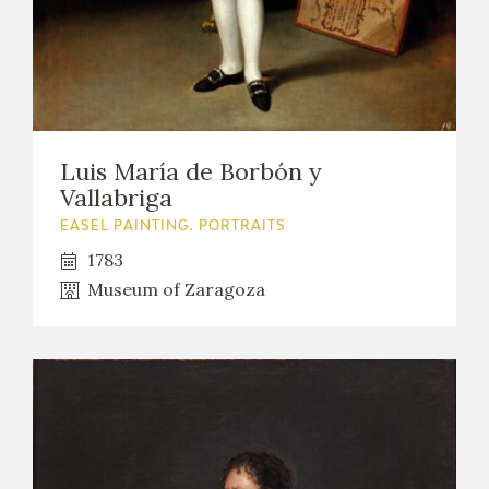
CATÁLOGO
Luis María de Borbón y
Vallabriga
PREMIO ARAGÓN GOYA
EASEL PAINTING. PORTRAITS
1783
EDICIONES
Museum of Zaragoza
PUBLICACIONES
SHOP
ONLINE SHOP