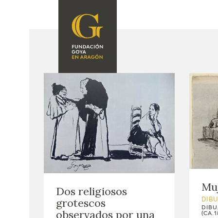
FUNDACIÓN
PROGRAMACIÓN
QUIENES SOMOS
EXPOSICIONES
CENTRO DE
INVESTIGACIÓN Y
ACTIVIDADES
DOCUMENTACIÓN
ACCIÓN
CORPORATIVA
SEDE
CONTACTO
Muj
Dos religiosos
grotescos
DIB
DIBU
observados por una
(CA.1