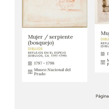
Muj
Mujer / serpiente
DIB
(bosquejo)
REFL
(DIBU
DIBUJOS
1
REFLEJOS EN EL ESPEJO
(DIBUJOS, CA. 1797-1799)
M
1797 - 1798
P
Museo Nacional del
Prado
Página