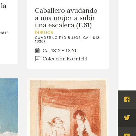
 la
Caballero ayudando
a una mujer a subir
una escalera (F.61)
1812-
DIBUJOS
CUADERNO F (DIBUJOS, CA. 1812-
1820)
Ca. 1812 - 1820
Colección Kornfeld
Visi
Fac
Visi
Twi