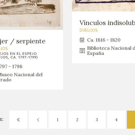
Vínculos indisolub
DIBUJOS
Ca. 1816 - 1820
er / serpiente
Biblioteca Nacional 
UJOS
España
EJOS EN EL ESPEJO
JOS, CA. 1797-1799)
797 - 1798
useo Nacional del
rado
1
2
3
4
s: