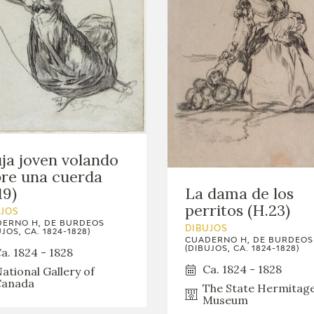
ja joven volando
re una cuerda
19)
La dama de los
perritos (H.23)
UJOS
ERNO H, DE BURDEOS
DIBUJOS
JOS, CA. 1824-1828)
CUADERNO H, DE BURDEOS
(DIBUJOS, CA. 1824-1828)
a. 1824 - 1828
Ca. 1824 - 1828
ational Gallery of
Canada
The State Hermitag
Museum