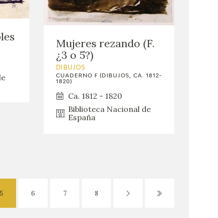
les
Mujeres rezando (F.
¿3 o 5?)
DIBUJOS
de
CUADERNO F (DIBUJOS, CA. 1812-
1820)
Ca. 1812 - 1820
Biblioteca Nacional de
España
5
6
7
8