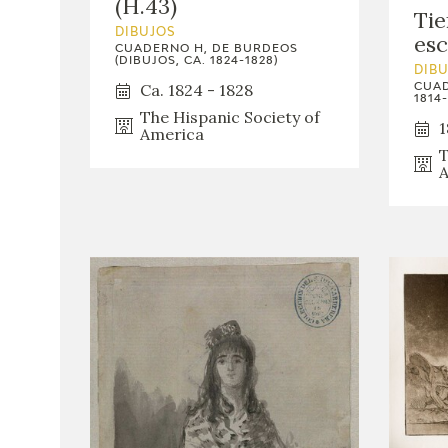
(H.43)
Tie
DIBUJOS
esc
CUADERNO H, DE BURDEOS
(DIBUJOS, CA. 1824-1828)
DIB
Ca. 1824 - 1828
CUAD
1814-
The Hispanic Society of
1
America
T
A