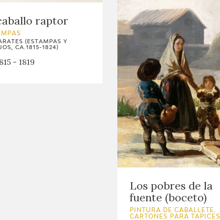
caballo raptor
AMPAS
ARATES (ESTAMPAS Y
JOS, CA.1815-1824)
815 - 1819
Los pobres de la
fuente (boceto)
PINTURA DE CABALLETE.
CARTONES PARA TAPICE