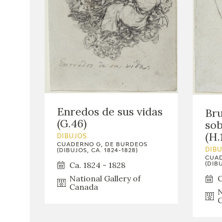
Enredos de sus vidas
Bru
(G.46)
sob
(H.
DIBUJOS
CUADERNO G, DE BURDEOS
DIB
(DIBUJOS, CA. 1824-1828)
CUAD
Ca. 1824 - 1828
(DIBU
National Gallery of
C
Canada
N