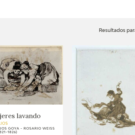
ACTUALIDAD
FRANCISCO DE GOYA
EDICIONES
Resultados par
SALA DE
BIOGRAFÍA
PUBLICACIONE
PRENSA
BLOG CUADERNO
CRONOLOGÍA
ITALIANO
EL VIAJE DE GOYA
CATÁLOGO
GOYA EN EL MUNDO
eres lavando
GOYA EN ARAGÓN
UJOS
JOS GOYA - ROSARIO WEISS
821-1826)
PREMIO ARAGÓN