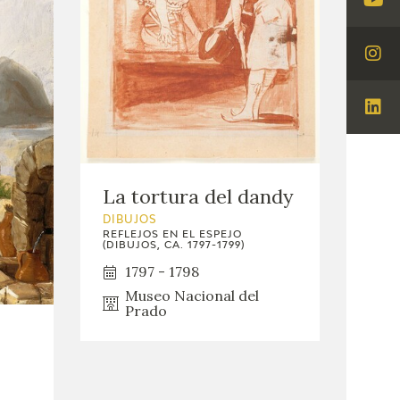
Visi
You
Visi
Ins
Visi
Lin
La tortura del dandy
DIBUJOS
REFLEJOS EN EL ESPEJO
(DIBUJOS, CA. 1797-1799)
1797 - 1798
Museo Nacional del
Prado
S