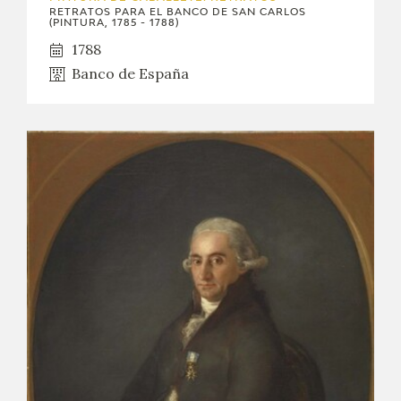
RETRATOS PARA EL BANCO DE SAN CARLOS
(PINTURA, 1785 - 1788)
CATÁLOGO
1788
Banco de España
GOYA EN EL MUNDO
GOYA EN ARAGÓN
PREMIO ARAGÓN GOYA
EDICIONES
PUBLICACIONES
TIENDA
TIENDA ONLINE