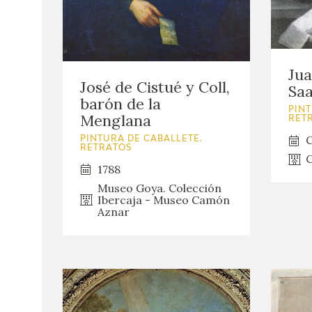
Jua
José de Cistué y Coll,
Saa
barón de la
PINT
Menglana
RET
C
PINTURA DE CABALLETE.
RETRATOS
C
1788
Museo Goya. Colección
Ibercaja - Museo Camón
Aznar