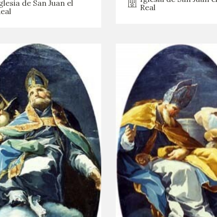
glesia de San Juan el
Real
eal