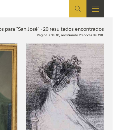
ES
TIENDA
EDUCA
EN
s para "San José" · 20 resultados encontrados
Página 3 de 10, mostrando 20 obras de 190.
S
TIENDA ONLINE
CEDEA
RECURSOS
EDUCATIVOS
FICHAS ARASAAC