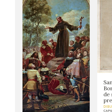
San
Bor
de 
pre
DIB
CAPI