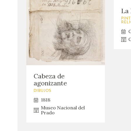
La 
PINT
REL
C
C
Cabeza de
agonizante
DIBUJOS
1818
Museo Nacional del
Prado