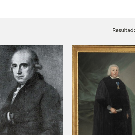
ACTUALIDAD
FRANCISCO DE GOYA
EDICIONES
Resultado
SALA DE
BIOGRAFÍA
PUBLICACIONE
PRENSA
BLOG CUADERNO
CRONOLOGÍA
ITALIANO
EL VIAJE DE GOYA
CATÁLOGO
GOYA EN EL MUNDO
GOYA EN ARAGÓN
PREMIO ARAGÓN