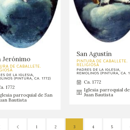
San Agustín
n Jerónimo
PINTURA DE CABALLETE.
RELIGIOSA
URA DE CABALLETE.
PADRES DE LA IGLESIA,
IGIOSA
REMOLINOS (PINTURA, CA. 1
ES DE LA IGLESIA,
LINOS (PINTURA, CA. 1772)
Ca. 1772
a. 1772
Iglesia parroquial d
Juan Bautista
glesia parroquial de San
uan Bautista
1
2
3
4
5