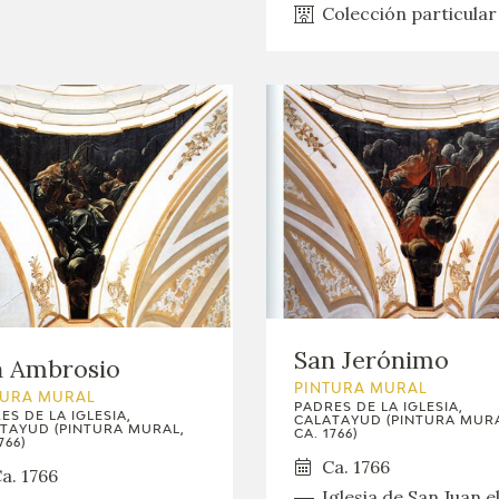
Colección particular
San Jerónimo
n Ambrosio
PINTURA MURAL
TURA MURAL
PADRES DE LA IGLESIA,
ES DE LA IGLESIA,
CALATAYUD (PINTURA MURA
TAYUD (PINTURA MURAL,
CA. 1766)
766)
Ca. 1766
a. 1766
Iglesia de San Juan e