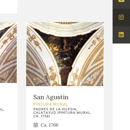
Visi
You
Visi
Ins
Visi
Lin
San Agustín
PINTURA MURAL
PADRES DE LA IGLESIA,
L,
CALATAYUD (PINTURA MURAL,
CA. 1766)
Ca. 1766
l