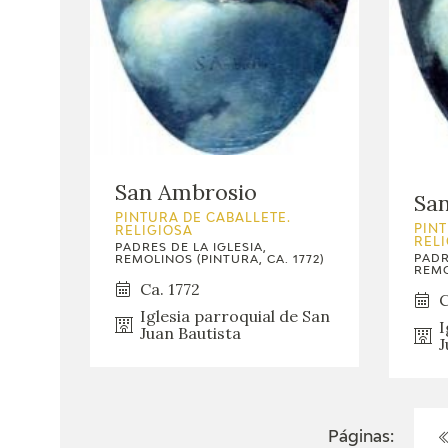
San Ambrosio
Sa
PINTURA DE CABALLETE.
PINT
RELIGIOSA
REL
PADRES DE LA IGLESIA,
PADR
REMOLINOS (PINTURA, CA. 1772)
REMO
Ca. 1772
C
Iglesia parroquial de San
I
Juan Bautista
J
Páginas: