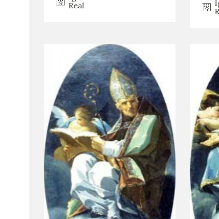
I
Real
R