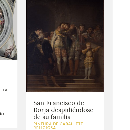
E LA
Y
San Francisco de
Borja despidiéndose
io
de su familia
PINTURA DE CABALLETE.
RELIGIOSA