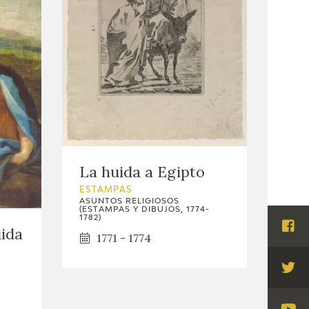
La huida a Egipto
ESTAMPAS
ASUNTOS RELIGIOSOS
(ESTAMPAS Y DIBUJOS, 1774-
1782)
uida
Visi
1771 - 1774
Fac
Visi
Twi