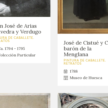
GOYA
n José de Arias
vedra y Verdugo
URA DE CABALLETE.
José de Cistué y C
RATOS
barón de la
a. 1794 - 1795
Menglana
olección Particular
PINTURA DE CABALLETE.
RETRATOS
1788
Museo de Huesca