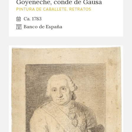
Goyeneche, conde de Gausa
CATÁLOGO
PINTURA DE CABALLETE. RETRATOS
Ca. 1783
GOYA EN EL MUNDO
Banco de España
GOYA EN ARAGÓN
PREMIO ARAGÓN GOYA
EDICIONES
PUBLICACIONES
TIENDA
TIENDA ONLINE