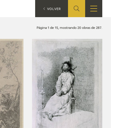
ES
VOLVER
TIENDA
EDUCA
EN
Página 1 de 15, mostrando 20 obras de 287.
S
TIENDA ONLINE
CEDEA
RECURSOS
EDUCATIVOS
FICHAS ARASAAC