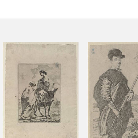
ACTUALIDAD
FRANCISCO DE GOYA
EDICIONES
SALA DE
BIOGRAFÍA
PUBLICACIONE
PRENSA
BLOG CUADERNO
CRONOLOGÍA
ITALIANO
EL VIAJE DE GOYA
CATÁLOGO
GOYA EN EL MUNDO
GOYA EN ARAGÓN
PREMIO ARAGÓN