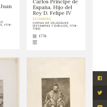
Carlos Principe de
 Juan
España. Hijo del
Rey D. Felipe IV
ESTAMPAS
EZ
COPIAS DE VELÁZQUEZ
, 1778-
(ESTAMPAS Y DIBUJOS, 1778-
1785)
1778
Visi
Fac
Visi
Twi