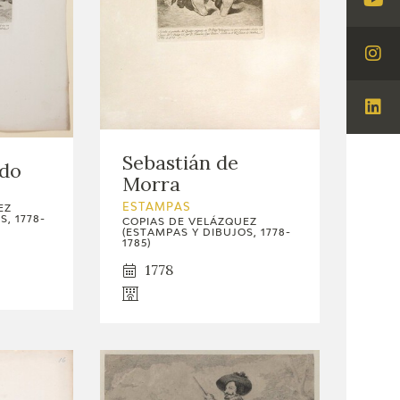
Visi
You
Visi
Ins
Visi
Lin
Sebastián de
edo
Morra
ESTAMPAS
EZ
, 1778-
COPIAS DE VELÁZQUEZ
(ESTAMPAS Y DIBUJOS, 1778-
1785)
1778