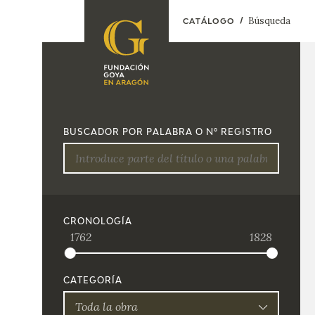
Búsqueda
CATÁLOGO
FUNDACIÓN
PROGRAMACIÓN
QUIENES SOMOS
EXPOSICIONES
CENTRO DE
BUSCADOR POR PALABRA O Nº REGISTRO
INVESTIGACIÓN Y
ACTIVIDADES
DOCUMENTACIÓN
ACCIÓN
CORPORATIVA
SEDE
CRONOLOGÍA
1762
1828
CONTACTO
CATEGORÍA
Toda la obra