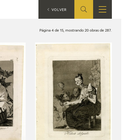
ES
VOLVER
TIENDA
EDUCA
EN
Página 4 de 15, mostrando 20 obras de 287.
S
TIENDA ONLINE
CEDEA
RECURSOS
EDUCATIVOS
FICHAS ARASAAC