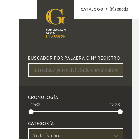
Búsqueda
CATÁLOGO
FUNDACIÓN
PROGRAMACIÓN
QUIENES SOMOS
EXPOSICIONES
CENTRO DE
BUSCADOR POR PALABRA O Nº REGISTRO
INVESTIGACIÓN Y
ACTIVIDADES
DOCUMENTACIÓN
ACCIÓN
CORPORATIVA
SEDE
CRONOLOGÍA
1762
1828
CONTACTO
CATEGORÍA
Toda la obra