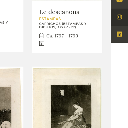
Visi
Le descañona
You
ESTAMPAS
Visi
AS Y
CAPRICHOS (ESTAMPAS Y
Ins
DIBUJOS, 1797-1799)
Ca. 1797 - 1799
Visi
Lin