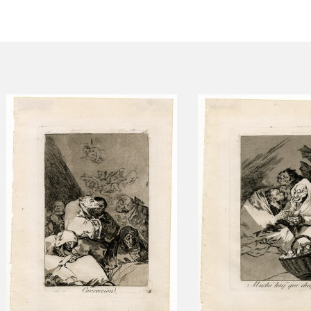
ACTUALIDAD
FRANCISCO DE GOYA
EDICIONES
SALA DE
BIOGRAFÍA
PUBLICACIONE
PRENSA
BLOG CUADERNO
CRONOLOGÍA
ITALIANO
EL VIAJE DE GOYA
CATÁLOGO
GOYA EN EL MUNDO
GOYA EN ARAGÓN
PREMIO ARAGÓN