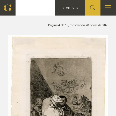
Búsqueda
CATÁLOGO
VOLVER
FUNDACIÓN
Página 4 de 15, mostrando 20 obras de 287.
QUIENES SOMOS
CENTRO DE INVESTIGACIÓN Y DOCUMENTACIÓN
ACCIÓN CORPORATIVA
SEDE
CONTACTO
PROGRAMACIÓN