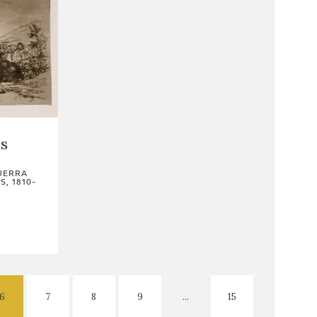
s
UERRA
, 1810-
6
7
8
9
...
15