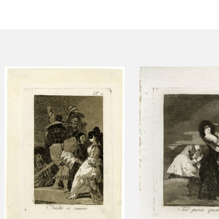
ACTUALIDAD
FRANCISCO DE GOYA
EDICIONES
SALA DE
BIOGRAFÍA
PUBLICACIONE
PRENSA
BLOG CUADERNO
CRONOLOGÍA
ITALIANO
EL VIAJE DE GOYA
CATÁLOGO
GOYA EN EL MUNDO
GOYA EN ARAGÓN
PREMIO ARAGÓN