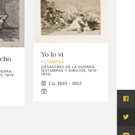
Yo lo vi
echo
ESTAMPAS
DESASTRES DE LA GUERRA
(ESTAMPAS Y DIBUJOS, 1810-
UERRA
1815)
, 1810-
Ca. 1810 - 1812
Visi
Fac
Visi
Twi