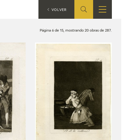
ES
VOLVER
TIENDA
EDUCA
EN
Página 6 de 15, mostrando 20 obras de 287.
S
TIENDA ONLINE
CEDEA
RECURSOS
EDUCATIVOS
FICHAS ARASAAC