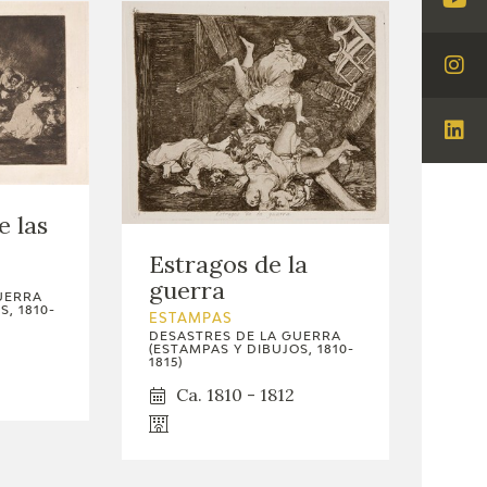
Visi
You
Visi
Ins
Visi
Lin
e las
Estragos de la
guerra
UERRA
, 1810-
ESTAMPAS
DESASTRES DE LA GUERRA
(ESTAMPAS Y DIBUJOS, 1810-
1815)
Ca. 1810 - 1812