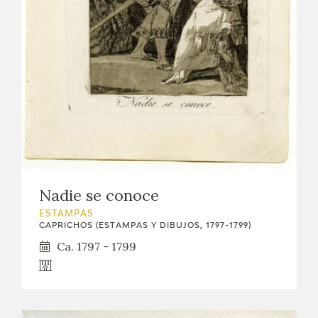
EXPOSICIONES
ACTIVIDADES
ACTUALIDAD
SALA DE PRENSA
BLOG CUADERNO ITALIANO
Nadie se conoce
FRANCISCO DE GOYA
ESTAMPAS
CAPRICHOS (ESTAMPAS Y DIBUJOS, 1797-1799)
BIOGRAFÍA
Ca. 1797 - 1799
CRONOLOGÍA
EL VIAJE DE GOYA