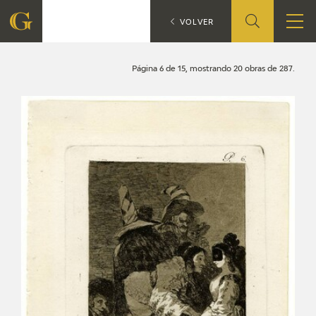
Búsqueda
CATÁLOGO
VOLVER
FUNDACIÓN
Página 6 de 15, mostrando 20 obras de 287.
QUIENES SOMOS
CENTRO DE INVESTIGACIÓN Y DOCUMENTACIÓN
ACCIÓN CORPORATIVA
SEDE
CONTACTO
PROGRAMACIÓN