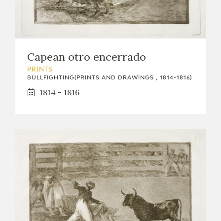
EDUCA
Capean otro encerrado
RECURSOS EDUCATIVOS
PRINTS
BULLFIGHTING(PRINTS AND DRAWINGS , 1814-1816)
ARASAAC
1814 - 1816