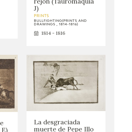
rejón (Tauromaquia
J)
PRINTS
BULLFIGHTING(PRINTS AND
DRAWINGS , 1814-1816)
1814 - 1816
La desgraciada
pe
muerte de Pepe Illo
 E)