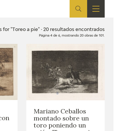
ES
SHOP
EDUCA
EN
s for "Toreo a pie" · 20 resultados encontrados
Página 4 de 6, mostrando 20 obras de 101.
ONLINE SHOP
RECURSOS
EDUCATIVOS
ARASAAC
Mariano Ceballos
con
montado sobre un
toro poniendo un