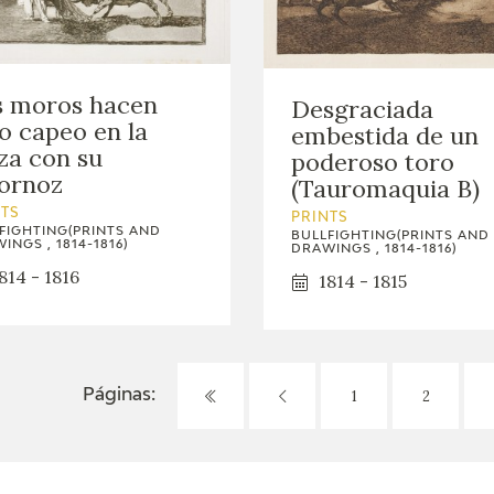
s moros hacen
Desgraciada
o capeo en la
embestida de un
za con su
poderoso toro
ornoz
(Tauromaquia B)
NTS
PRINTS
FIGHTING(PRINTS AND
BULLFIGHTING(PRINTS AND
INGS , 1814-1816)
DRAWINGS , 1814-1816)
814 - 1816
1814 - 1815
1
2
Páginas: