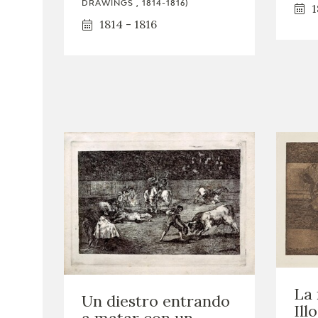
DRAWINGS , 1814-1816)
1
1814 - 1816
La
Un diestro entrando
Ill
a matar con un