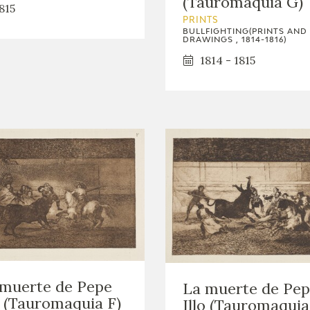
(Tauromaquia G)
GOYA
815
PRINTS
BULLFIGHTING(PRINTS AND
DRAWINGS , 1814-1816)
1814 - 1815
 muerte de Pepe
La muerte de Pe
o (Tauromaquia F)
Illo (Tauromaquia