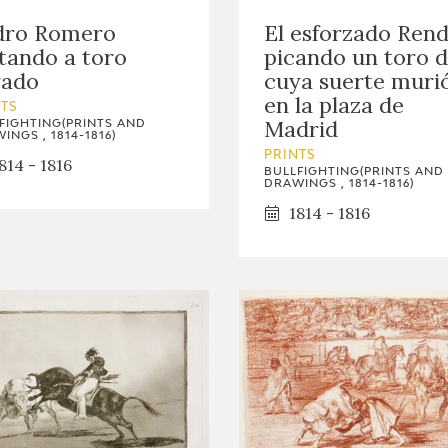
dro Romero
El esforzado Ren
ando a toro
picando un toro 
rado
cuya suerte muri
en la plaza de
NTS
Madrid
FIGHTING(PRINTS AND
INGS , 1814-1816)
PRINTS
814 - 1816
BULLFIGHTING(PRINTS AND
DRAWINGS , 1814-1816)
1814 - 1816