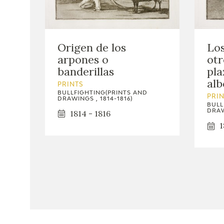
Origen de los
Lo
arpones o
otr
banderillas
pla
alb
PRINTS
BULLFIGHTING(PRINTS AND
PRI
DRAWINGS , 1814-1816)
BULL
DRAW
1814 - 1816
1