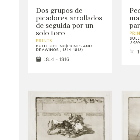
Dos grupos de
Pe
picadores arrollados
mat
de seguida por un
pa
solo toro
PRI
BULL
PRINTS
DRAW
BULLFIGHTING(PRINTS AND
DRAWINGS , 1814-1816)
1
1814 - 1816