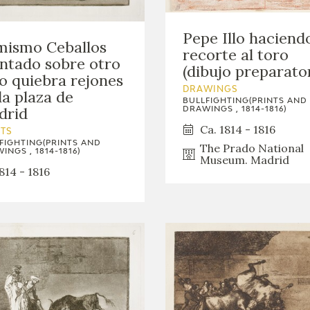
Pepe Illo haciendo
mismo Ceballos
recorte al toro
ntado sobre otro
(dibujo preparato
o quiebra rejones
DRAWINGS
la plaza de
BULLFIGHTING(PRINTS AND
drid
DRAWINGS , 1814-1816)
Ca. 1814 - 1816
NTS
FIGHTING(PRINTS AND
The Prado National
INGS , 1814-1816)
Museum. Madrid
814 - 1816