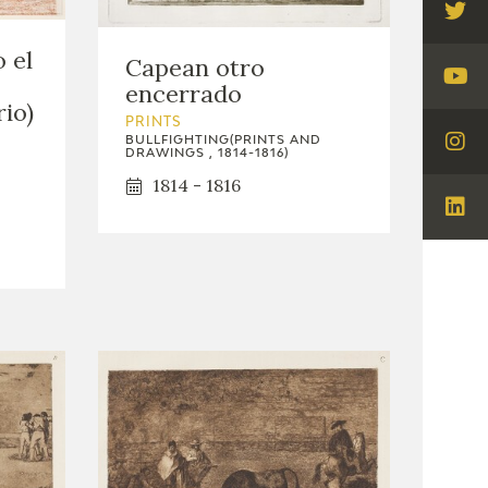
Visi
Twi
 el
Capean otro
encerrado
Visi
rio)
You
PRINTS
BULLFIGHTING(PRINTS AND
Visi
DRAWINGS , 1814-1816)
Ins
1814 - 1816
Visi
Lin