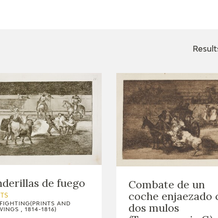
CTUALIDAD
FRANCISCO DE GOYA
EDICIONES
Result
PUBLICACIONES
EL VIAJE DE GOYA
CATÁLOGO
derillas de fuego
Combate de un
coche enjaezado 
NTS
FIGHTING(PRINTS AND
dos mulos
INGS , 1814-1816)
PREMIO ARAGÓN