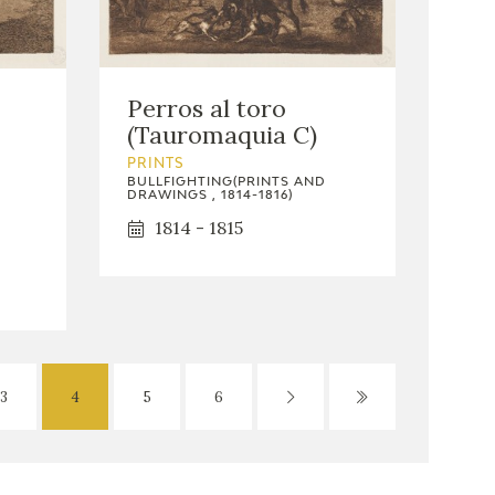
Perros al toro
(Tauromaquia C)
PRINTS
BULLFIGHTING(PRINTS AND
DRAWINGS , 1814-1816)
1814 - 1815
3
4
5
6