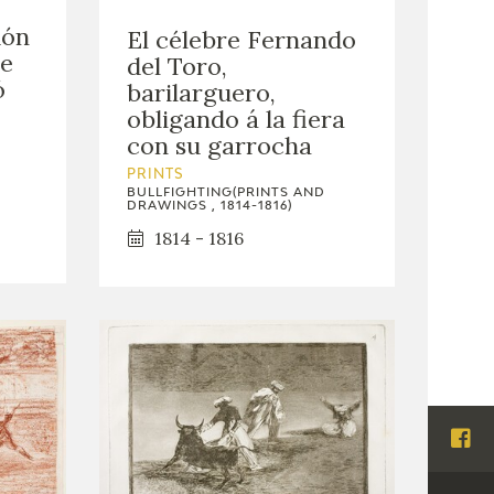
dón
El célebre Fernando
de
del Toro,
ó
barilarguero,
obligando á la fiera
con su garrocha
PRINTS
BULLFIGHTING(PRINTS AND
DRAWINGS , 1814-1816)
1814 - 1816
Visi
Fac