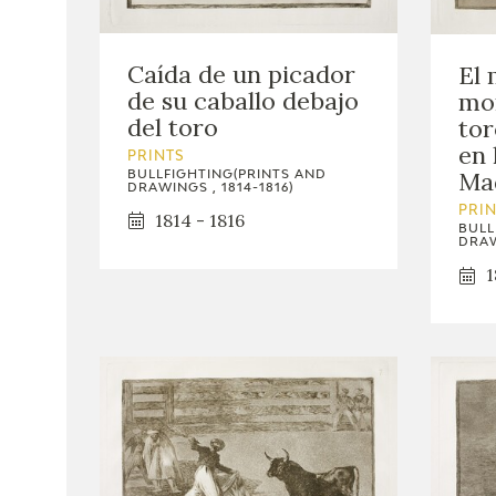
Caída de un picador
El 
de su caballo debajo
mo
del toro
tor
en 
PRINTS
Ma
BULLFIGHTING(PRINTS AND
DRAWINGS , 1814-1816)
PRI
1814 - 1816
BULL
DRAW
1