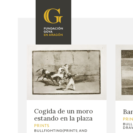
FOUNDATION
A
QUIENES
EXPOSICIONES
SOMOS
CIDG
ACTIVIDADES
CORPORATE
ACTION
SEDE
CONTACT
Cogida de un moro
Ban
estando en la plaza
PRI
BULL
PRINTS
DRAW
BULLFIGHTING(PRINTS AND