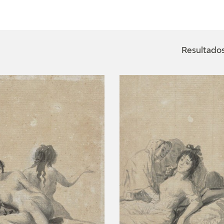
ACTUALIDAD
FRANCISCO DE GOYA
EDICIONES
Resultados
SALA DE
BIOGRAFÍA
PUBLICACIONE
PRENSA
BLOG CUADERNO
CRONOLOGÍA
ITALIANO
EL VIAJE DE GOYA
CATÁLOGO
GOYA EN EL MUNDO
GOYA EN ARAGÓN
PREMIO ARAGÓN