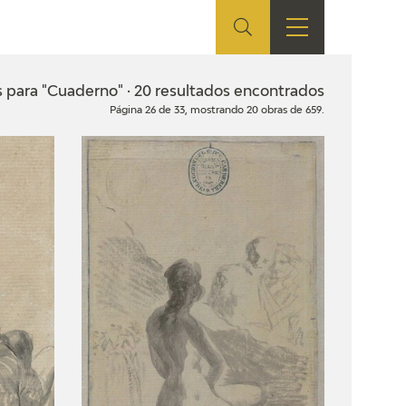
ES
TIENDA
EDUCA
EN
 para "Cuaderno" · 20 resultados encontrados
Página 26 de 33, mostrando 20 obras de 659.
S
TIENDA ONLINE
CEDEA
RECURSOS
EDUCATIVOS
FICHAS ARASAAC