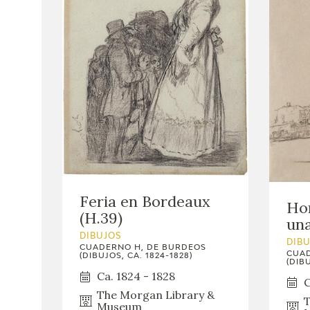
Feria en Bordeaux
Ho
(H.39)
una
DIBUJOS
DIB
CUADERNO H, DE BURDEOS
CUAD
(DIBUJOS, CA. 1824-1828)
(DIBU
Ca. 1824 - 1828
C
The Morgan Library &
T
Museum