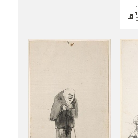
C
T
C