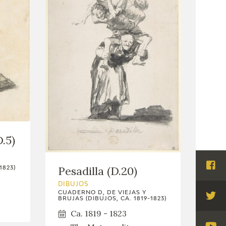
.5)
Pesadilla (D.20)
1823)
Visi
Fac
DIBUJOS
CUADERNO D, DE VIEJAS Y
BRUJAS (DIBUJOS, CA. 1819-1823)
Visi
Ca. 1819 - 1823
Twi