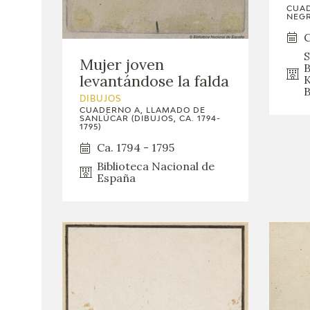
CUAD
NEGR
C
S
Mujer joven
B
levantándose la falda
K
B
DIBUJOS
CUADERNO A, LLAMADO DE
SANLÚCAR (DIBUJOS, CA. 1794-
1795)
Ca. 1794 - 1795
Biblioteca Nacional de
España