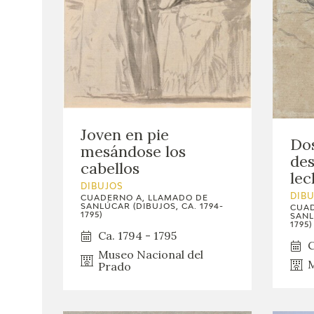
Joven en pie
Dos
mesándose los
des
cabellos
lec
DIBUJOS
DIB
CUADERNO A, LLAMADO DE
SANLÚCAR (DIBUJOS, CA. 1794-
CUAD
1795)
SANL
1795)
Ca. 1794 - 1795
C
Museo Nacional del
M
Prado