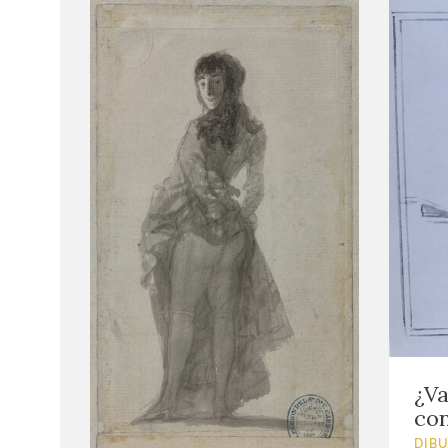
¿Va
con
DIB