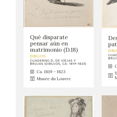
Qué disparate
Des
pensar aún en
pat
matrimonio (D.18)
DIB
CUAD
DIBUJOS
BRUJ
CUADERNO D, DE VIEJAS Y
BRUJAS (DIBUJOS, CA. 1819-1823)
C
Ca. 1819 - 1823
T
M
Musée du Louvre