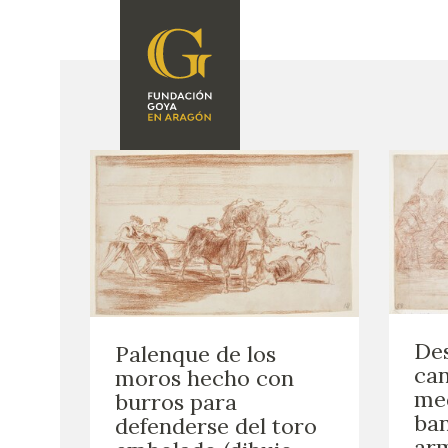
FUNDACIÓN
PROGRAMACIÓN
QUIENES SOMOS
EXPOSICIONES
CENTRO DE
INVESTIGACIÓN Y
ACTIVIDADES
DOCUMENTACIÓN
ACCIÓN
CORPORATIVA
SEDE
Des
Palenque de los
CONTACTO
can
moros hecho con
med
burros para
ban
defenderse del toro
arm