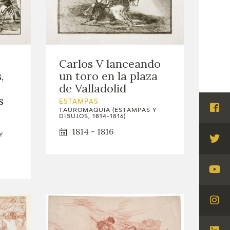
Carlos V lanceando
,
un toro en la plaza
de Valladolid
s
ESTAMPAS
TAUROMAQUIA (ESTAMPAS Y
Visi
DIBUJOS, 1814-1816)
Fac
1814 - 1816
Y
Visi
Twi
Visi
You
Visi
Ins