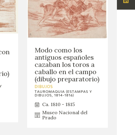
Visi
Lin
Modo como los
con
antiguos españoles
cazaban los toros a
caballo en el campo
rio)
(dibujo preparatorio)
Y
DIBUJOS
TAUROMAQUIA (ESTAMPAS Y
DIBUJOS, 1814-1816)
Ca. 1810 - 1815
Museo Nacional del
Prado