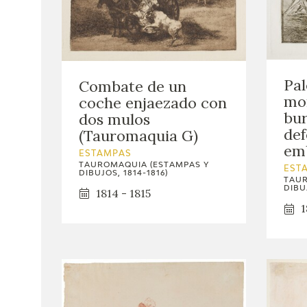
Pal
Combate de un
mo
coche enjaezado con
bur
dos mulos
def
(Tauromaquia G)
em
ESTAMPAS
TAUROMAQUIA (ESTAMPAS Y
EST
DIBUJOS, 1814-1816)
TAUR
DIBUJ
1814 - 1815
1