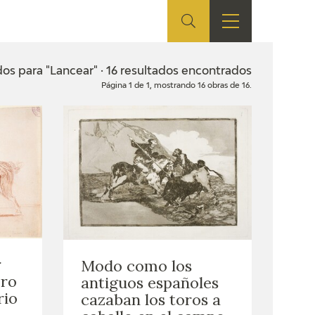
ES
TIENDA
EDUCA
EN
os para "Lancear" · 16 resultados encontrados
Página 1 de 1, mostrando 16 obras de 16.
S
TIENDA ONLINE
CEDEA
RECURSOS
EDUCATIVOS
FICHAS ARASAAC
r
Modo como los
oro
antiguos españoles
rio
cazaban los toros a