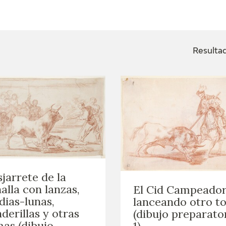
ACTUALIDAD
FRANCISCO DE GOYA
EDICIONES
Resultad
SALA DE
BIOGRAFÍA
PUBLICACIONE
PRENSA
BLOG CUADERNO
CRONOLOGÍA
ITALIANO
EL VIAJE DE GOYA
CATÁLOGO
jarrete de la
GOYA EN EL MUNDO
alla con lanzas,
El Cid Campeado
ias-lunas,
lanceando otro t
GOYA EN ARAGÓN
derillas y otras
(dibujo preparato
as (dibujo
1)
PREMIO ARAGÓN