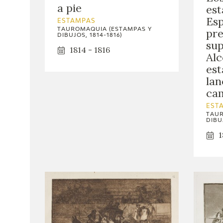
a pie
est
Esp
ESTAMPAS
TAUROMAQUIA (ESTAMPAS Y
pre
DIBUJOS, 1814-1816)
sup
1814 - 1816
Alc
est
lan
ca
EST
TAUR
DIBUJ
1