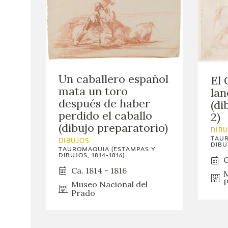
Un caballero español
El
mata un toro
lan
después de haber
(di
perdido el caballo
2)
(dibujo preparatorio)
DIB
TAUR
DIBUJOS
DIBUJ
TAUROMAQUIA (ESTAMPAS Y
DIBUJOS, 1814-1816)
C
Ca. 1814 - 1816
M
P
Museo Nacional del
Prado