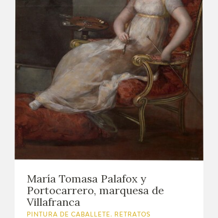
EXPOSICIONES
ACTIVIDADES
ACTUALIDAD
SALA DE PRENSA
BLOG CUADERNO ITALIANO
FRANCISCO DE GOYA
BIOGRAFÍA
María Tomasa Palafox y
CRONOLOGÍA
Portocarrero, marquesa de
Villafranca
EL VIAJE DE GOYA
PINTURA DE CABALLETE. RETRATOS