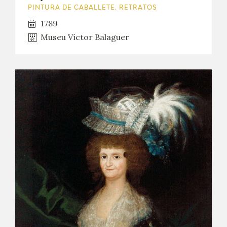
PINTURA DE CABALLETE. RETRATOS
CATÁLOGO
1789
Museu Víctor Balaguer
GOYA EN EL MUNDO
GOYA EN ARAGÓN
PREMIO ARAGÓN GOYA
EDICIONES
PUBLICACIONES
TIENDA
TIENDA ONLINE