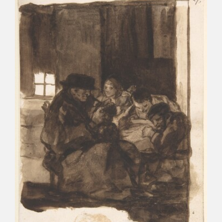
CATÁLOGO
GOYA EN EL MUNDO
GOYA EN ARAGÓN
PREMIO ARAGÓN GOYA
EDICIONES
PUBLICACIONES
TIENDA
TIENDA ONLINE