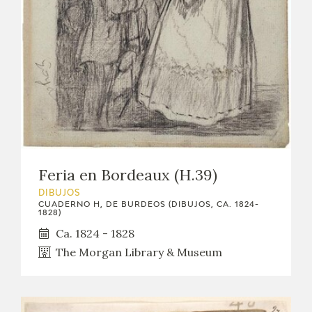
EXPOSICIONES
ACTIVIDADES
ACTUALIDAD
SALA DE PRENSA
BLOG CUADERNO ITALIANO
Feria en Bordeaux (H.39)
FRANCISCO DE GOYA
DIBUJOS
CUADERNO H, DE BURDEOS (DIBUJOS, CA. 1824-
1828)
BIOGRAFÍA
Ca. 1824 - 1828
The Morgan Library & Museum
CRONOLOGÍA
EL VIAJE DE GOYA