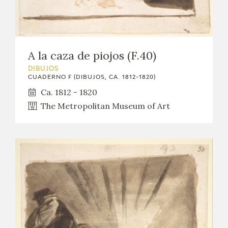
EDUCA
CEDEA
A la caza de piojos (F.40)
RECURSOS EDUCATIVOS
DIBUJOS
CUADERNO F (DIBUJOS, CA. 1812-1820)
FICHAS ARASAAC
Ca. 1812 - 1820
The Metropolitan Museum of Art