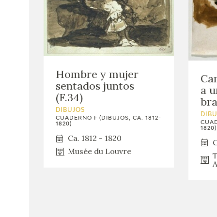
Hombre y mujer
Cam
sentados juntos
a u
(F.34)
bra
DIBUJOS
DIB
CUADERNO F (DIBUJOS, CA. 1812-
CUAD
1820)
1820)
Ca. 1812 - 1820
C
Musée du Louvre
T
A