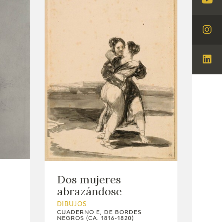
Visi
You
Visi
Ins
Visi
Lin
Dos mujeres
abrazándose
DIBUJOS
CUADERNO E, DE BORDES
NEGROS (CA. 1816-1820)