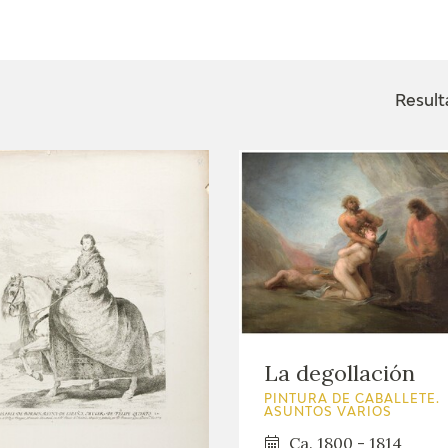
ACTUALIDAD
FRANCISCO DE GOYA
EDICIONES
Result
SALA DE
BIOGRAFÍA
PUBLICACIONE
PRENSA
BLOG CUADERNO
CRONOLOGÍA
ITALIANO
EL VIAJE DE GOYA
CATÁLOGO
GOYA EN EL MUNDO
La degollación
GOYA EN ARAGÓN
PINTURA DE CABALLETE.
ASUNTOS VARIOS
Ca. 1800 - 1814
PREMIO ARAGÓN