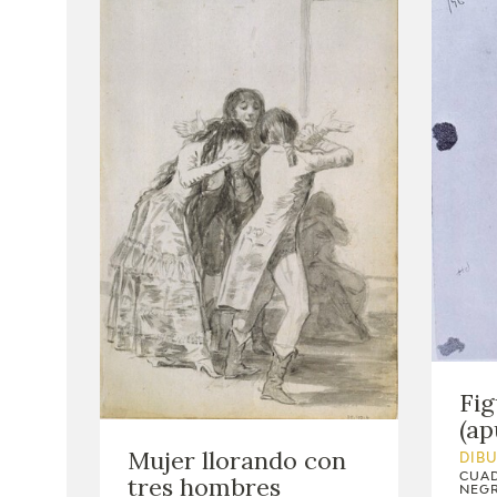
Fig
(ap
Mujer llorando con
DIB
CUAD
tres hombres
NEGR