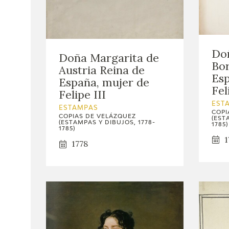
Doñ
Doña Margarita de
Bor
Austria Reina de
Esp
España, mujer de
Fel
Felipe III
EST
ESTAMPAS
COPI
COPIAS DE VELÁZQUEZ
(EST
(ESTAMPAS Y DIBUJOS, 1778-
1785)
1785)
1
1778