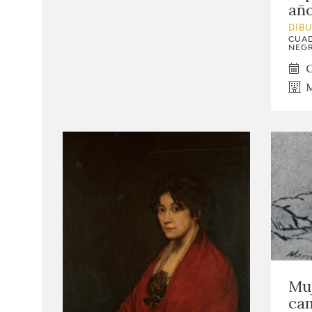
año
DIB
CUAD
NEGR
C
M
Muj
ca