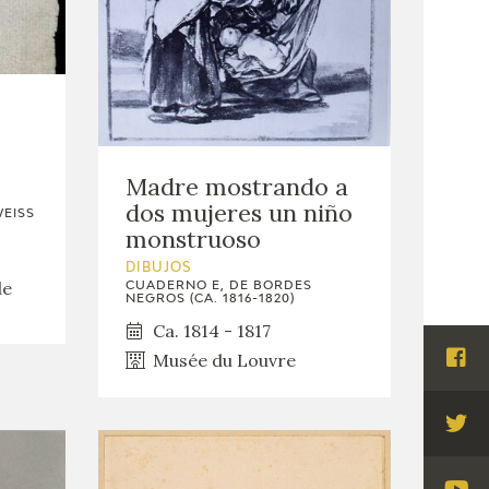
Madre mostrando a
dos mujeres un niño
WEISS
monstruoso
DIBUJOS
de
CUADERNO E, DE BORDES
NEGROS (CA. 1816-1820)
Ca. 1814 - 1817
Musée du Louvre
Visi
Fac
Visi
Twi