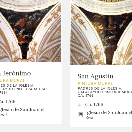
n Jerónimo
San Agustín
TURA MURAL
PINTURA MURAL
ES DE LA IGLESIA,
PADRES DE LA IGLESIA,
TAYUD (PINTURA MURAL,
CALATAYUD (PINTURA MURA
766)
CA. 1766)
a. 1766
Ca. 1766
glesia de San Juan el
Iglesia de San Juan e
eal
Real