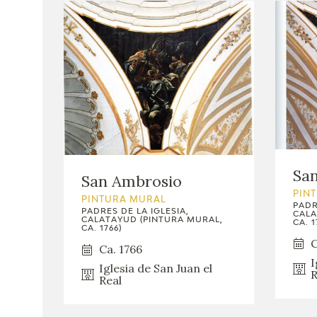
Sa
San Ambrosio
PIN
PINTURA MURAL
PADR
PADRES DE LA IGLESIA,
CALA
CALATAYUD (PINTURA MURAL,
CA. 1
CA. 1766)
C
Ca. 1766
I
Iglesia de San Juan el
R
Real