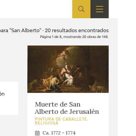
ES
TIENDA
EDUCA
EN
ara "San Alberto" · 20 resultados encontrados
Página 1 de 8, mostrando 20 obras de 148.
S
TIENDA ONLINE
CEDEA
RECURSOS
EDUCATIVOS
FICHAS ARASAAC
ón
Muerte de San
Alberto de Jerusalén
PINTURA DE CABALLETE.
RELIGIOSA
Ca. 1772 - 1774