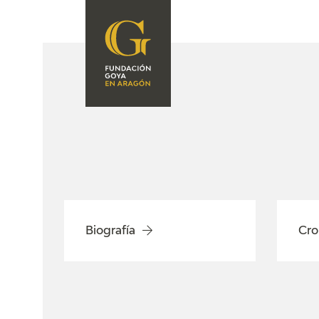
FUNDACIÓN
PROGRAMACIÓN
QUIENES SOMOS
EXPOSICIONES
CENTRO DE
INVESTIGACIÓN Y
ACTIVIDADES
DOCUMENTACIÓN
ACCIÓN
CORPORATIVA
SEDE
Biografía
Cro
CONTACTO