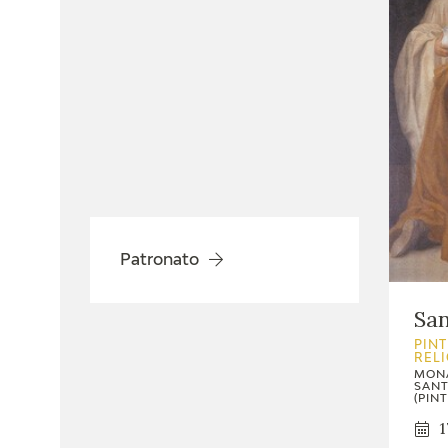
Patronato
Sa
PINT
REL
MONA
SANT
(PINT
1