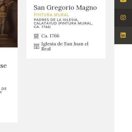
Visi
San Gregorio Magno
You
PINTURA MURAL
PADRES DE LA IGLESIA,
Visi
CALATAYUD (PINTURA MURAL,
CA. 1766)
Ins
Ca. 1766
Visi
Iglesia de San Juan el
Lin
Real
ose
 DE
Y