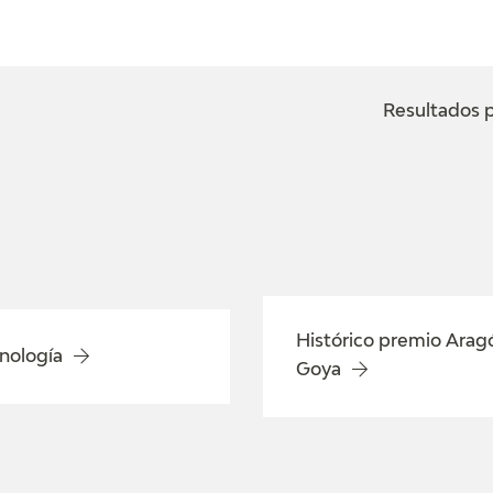
ACTUALIDAD
FRANCISCO DE GOYA
EDICIONES
Resultados p
SALA DE
BIOGRAFÍA
PUBLICACIONE
PRENSA
BLOG CUADERNO
CRONOLOGÍA
ITALIANO
EL VIAJE DE GOYA
CATÁLOGO
Histórico premio Arag
nología
Goya
GOYA EN EL MUNDO
GOYA EN ARAGÓN
PREMIO ARAGÓN