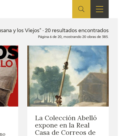
ES
TIENDA
EDUCA
EN
sana y los Viejos" · 20 resultados encontrados
Página 6 de 20, mostrando 20 obras de 385.
S
TIENDA ONLINE
CEDEA
RECURSOS
EDUCATIVOS
FICHAS ARASAAC
La Colección Abelló
expone en la Real
Casa de Correos de
ano