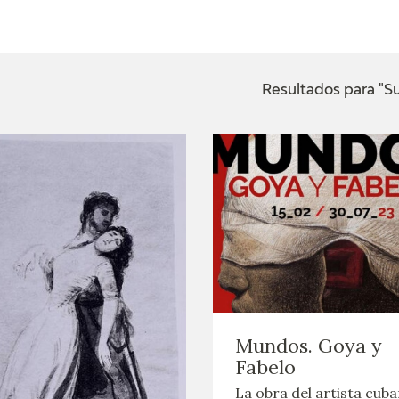
ACTUALIDAD
FRANCISCO DE GOYA
EDICIONES
Resultados para "Su
SALA DE
BIOGRAFÍA
PUBLICACIONE
PRENSA
BLOG CUADERNO
CRONOLOGÍA
ITALIANO
EL VIAJE DE GOYA
CATÁLOGO
GOYA EN EL MUNDO
Mundos. Goya y
GOYA EN ARAGÓN
Fabelo
La obra del artista cub
PREMIO ARAGÓN