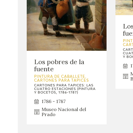
Los
fue
PINT
CAR
CART
CUAT
Y BO
Los pobres de la
1
fuente
M
PINTURA DE CABALLETE.
B
CARTONES PARA TAPICES
CARTONES PARA TAPICES: LAS
CUATRO ESTACIONES (PINTURA
Y BOCETOS, 1786-1787)
1786 - 1787
Museo Nacional del
Prado