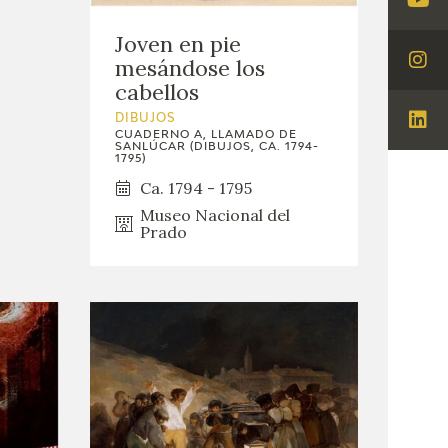
Visi
You
Joven en pie
mesándose los
Visi
cabellos
Ins
DIBUJOS
Visi
CUADERNO A, LLAMADO DE
SANLÚCAR (DIBUJOS, CA. 1794-
Lin
1795)
Ca. 1794 - 1795
Museo Nacional del
Prado