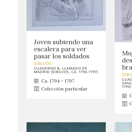
Joven subiendo una
escalera para ver
Muj
pasar los soldados
des
DIBUJOS
bra
CUADERNO B, LLAMADO DE
MADRID (DIBUJOS, CA. 1794-1797)
DIB
Ca. 1794 - 1797
CUAD
SANL
1795)
Colección particular
C
O