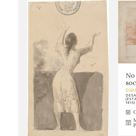
No 
soc
DIB
DESA
(EST
1815)
C
M
P