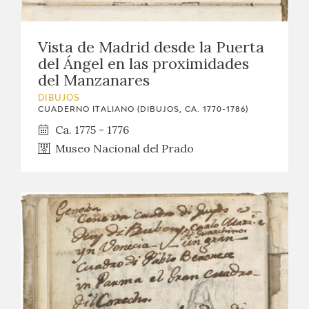
EXPOSICIONES
ACTIVIDADES
Vista de Madrid desde la Puerta
del Ángel en las proximidades
del Manzanares
ACTUALIDAD
DIBUJOS
CUADERNO ITALIANO (DIBUJOS, CA. 1770-1786)
SALA DE PRENSA
Ca. 1775 - 1776
Museo Nacional del Prado
BLOG CUADERNO ITALIANO
FRANCISCO DE GOYA
BIOGRAFÍA
CRONOLOGÍA
EL VIAJE DE GOYA