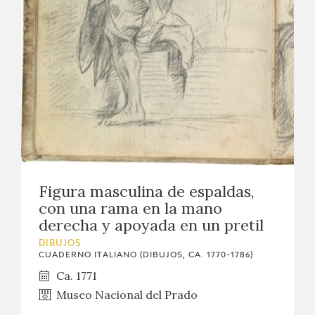
EXPOSICIONES
ACTIVIDADES
ACTUALIDAD
SALA DE PRENSA
BLOG CUADERNO ITALIANO
Figura masculina de espaldas,
FRANCISCO DE GOYA
con una rama en la mano
derecha y apoyada en un pretil
BIOGRAFÍA
DIBUJOS
CUADERNO ITALIANO (DIBUJOS, CA. 1770-1786)
CRONOLOGÍA
Ca. 1771
Museo Nacional del Prado
EL VIAJE DE GOYA