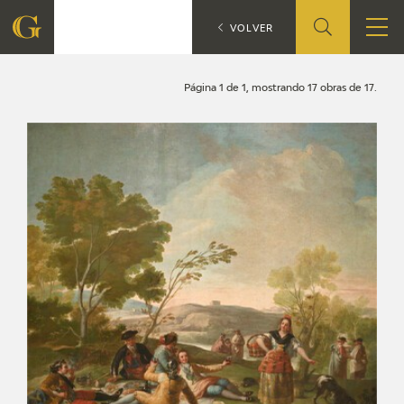
Búsqueda
CATÁLOGO
VOLVER
FUNDACIÓN
Página 1 de 1, mostrando 17 obras de 17.
QUIENES SOMOS
CENTRO DE INVESTIGACIÓN Y DOCUMENTACIÓN
ACCIÓN CORPORATIVA
SEDE
CONTACTO
PROGRAMACIÓN