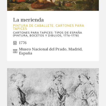
EXPOSICIONES
ACTIVIDADES
La merienda
PINTURA DE CABALLETE. CARTONES PARA
ACTUALIDAD
TAPICES
CARTONES PARA TAPICES: TIPOS DE ESPAÑA
(PINTURA, BOCETOS Y DIBUJOS, 1776-1778)
SALA DE PRENSA
1776
Museo Nacional del Prado, Madrid,
BLOG CUADERNO ITALIANO
España
FRANCISCO DE GOYA
BIOGRAFÍA
CRONOLOGÍA
EL VIAJE DE GOYA