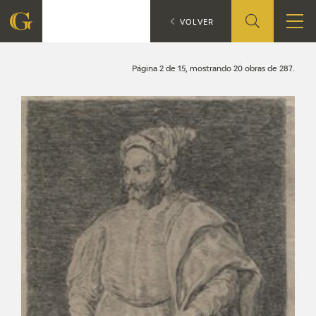
Búsqueda
CATÁLOGO
VOLVER
FUNDACIÓN
Página 2 de 15, mostrando 20 obras de 287.
QUIENES SOMOS
CENTRO DE INVESTIGACIÓN Y DOCUMENTACIÓN
ACCIÓN CORPORATIVA
SEDE
CONTACTO
PROGRAMACIÓN