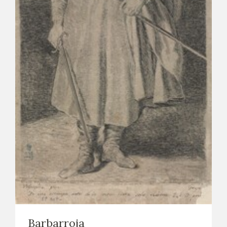
EXPOSICIONES
ACTIVIDADES
ACTUALIDAD
SALA DE PRENSA
BLOG CUADERNO ITALIANO
FRANCISCO DE GOYA
BIOGRAFÍA
CRONOLOGÍA
EL VIAJE DE GOYA
Barbarroja