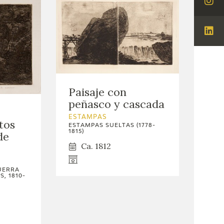
Visi
Ins
Visi
Lin
Paisaje con
peñasco y cascada
ESTAMPAS
tos
ESTAMPAS SUELTAS (1778-
1815)
de
Ca. 1812
UERRA
, 1810-