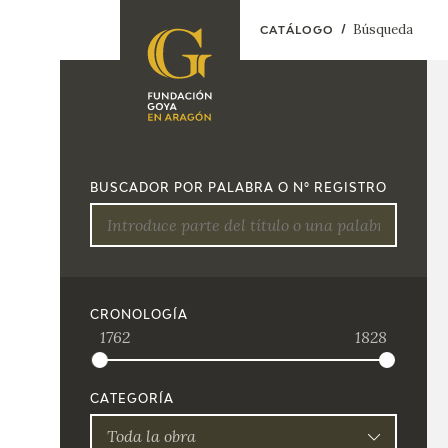
Búsqueda
CATÁLOGO
FUNDACIÓN
PROGRAMACIÓN
QUIENES SOMOS
EXPOSICIONES
CENTRO DE
BUSCADOR POR PALABRA O Nº REGISTRO
INVESTIGACIÓN Y
ACTIVIDADES
DOCUMENTACIÓN
ACCIÓN
CORPORATIVA
SEDE
CRONOLOGÍA
1762
1828
CONTACTO
CATEGORÍA
Toda la obra