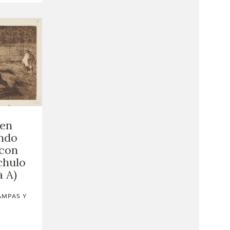
 en
ndo
 con
chulo
 A)
AMPAS Y