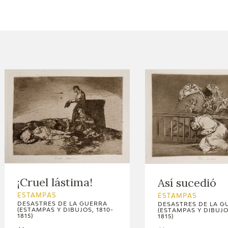
ACTUALIDAD
FRANCISCO DE GOYA
EDICIONES
SALA DE
BIOGRAFÍA
PUBLICACIONE
PRENSA
BLOG CUADERNO
CRONOLOGÍA
ITALIANO
EL VIAJE DE GOYA
CATÁLOGO
GOYA EN EL MUNDO
¡Cruel lástima!
Así sucedió
ESTAMPAS
ESTAMPAS
GOYA EN ARAGÓN
DESASTRES DE LA GUERRA
DESASTRES DE LA G
(ESTAMPAS Y DIBUJOS, 1810-
(ESTAMPAS Y DIBUJOS
1815)
1815)
PREMIO ARAGÓN