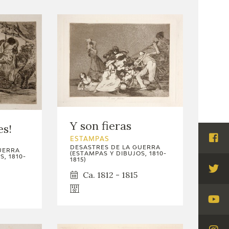
Y son fieras
es!
ESTAMPAS
Visi
DESASTRES DE LA GUERRA
UERRA
(ESTAMPAS Y DIBUJOS, 1810-
Fac
, 1810-
1815)
Ca. 1812 - 1815
Visi
Twi
Visi
You