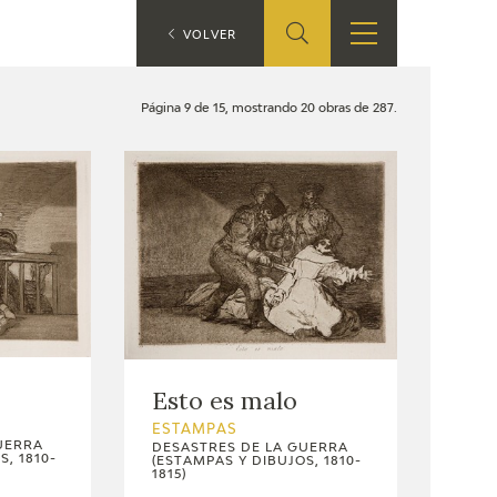
ES
VOLVER
TIENDA
EDUCA
EN
Página 9 de 15, mostrando 20 obras de 287.
S
TIENDA ONLINE
CEDEA
RECURSOS
EDUCATIVOS
FICHAS ARASAAC
Esto es malo
ESTAMPAS
UERRA
DESASTRES DE LA GUERRA
, 1810-
(ESTAMPAS Y DIBUJOS, 1810-
1815)