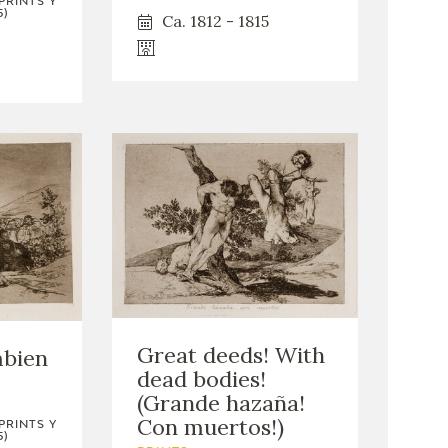
PRINTS Y
5)
Ca. 1812 - 1815
Great deeds! With
mbien
dead bodies!
(Grande hazaña!
Con muertos!)
PRINTS Y
5)