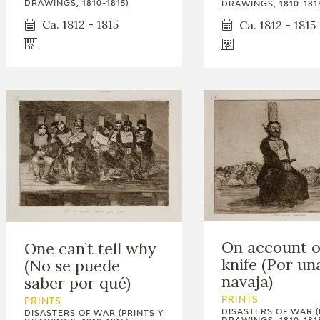
DRAWINGS, 1810-1815)
DRAWINGS, 1810-181
Ca. 1812 - 1815
Ca. 1812 - 1815
On account o
One can’t tell why
knife (Por un
(No se puede
navaja)
saber por qué)
PRINTS
PRINTS
DISASTERS OF WAR (
DISASTERS OF WAR (PRINTS Y