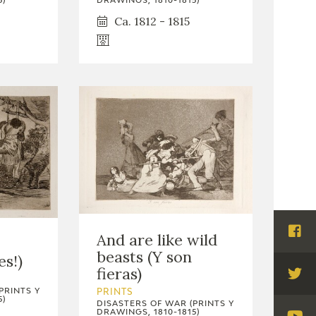
DRAWINGS, 1810-1815)
5)
Ca. 1812 - 1815
And are like wild
Visi
beasts (Y son
Fac
es!)
fieras)
Visi
PRINTS Y
PRINTS
Twi
5)
DISASTERS OF WAR (PRINTS Y
DRAWINGS, 1810-1815)