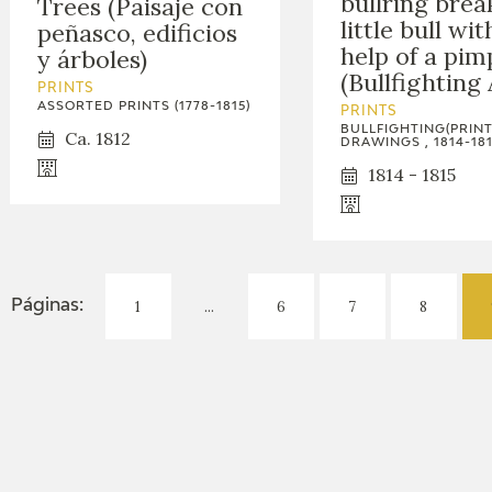
bullring brea
Trees (Paisaje con
little bull wit
peñasco, edificios
help of a pim
y árboles)
(Bullfighting 
PRINTS
ASSORTED PRINTS (1778-1815)
PRINTS
BULLFIGHTING(PRIN
Ca. 1812
DRAWINGS , 1814-181
1814 - 1815
1
...
6
7
8
Páginas: