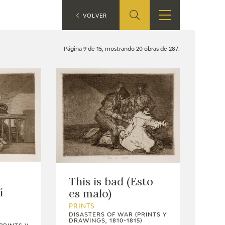
ES
VOLVER
SHOP
EDUCA
EN
Página 9 de 15, mostrando 20 obras de 287.
ONLINE SHOP
RECURSOS
EDUCATIVOS
ARASAAC
This is bad (Esto
í
es malo)
PRINTS
DISASTERS OF WAR (PRINTS Y
DRAWINGS, 1810-1815)