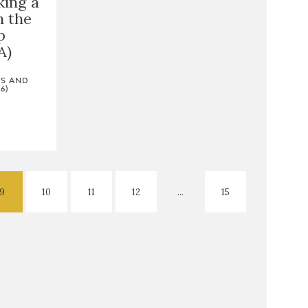
king a
h the
p
A)
TS AND
6)
9
10
11
12
...
15