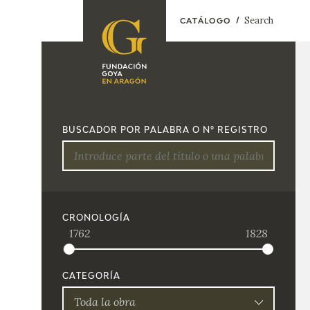
Search
CATÁLOGO
FOUNDATION
A
QUIENES
EXPOSICIONES
SOMOS
BUSCADOR POR PALABRA O Nº REGISTRO
CIDG
ACTIVIDADES
CORPORATE
ACTION
SEDE
CRONOLOGÍA
1762
1828
CONTACT
CATEGORÍA
Toda la obra