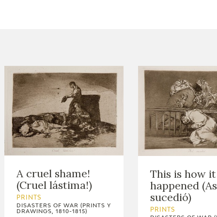
CTUALIDAD
FRANCISCO DE GOYA
EDICIONES
PUBLICACIONES
EL VIAJE DE GOYA
CATÁLOGO
A cruel shame!
This is how it
(Cruel lástima!)
happened (As
sucedió)
PRINTS
DISASTERS OF WAR (PRINTS Y
PRINTS
DRAWINGS, 1810-1815)
PREMIO ARAGÓN