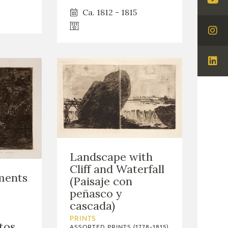
Visi
Ca. 1812 - 1815
You
Visi
Ins
Visi
Lin
Landscape with
Cliff and Waterfall
ments
(Paisaje con
peñasco y
cascada)
PRINTS
tos
ASSORTED PRINTS (1778-1815)