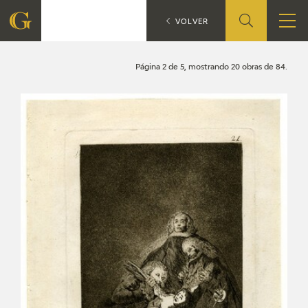
Búsqueda
CATÁLOGO
VOLVER
FUNDACIÓN
Página 2 de 5, mostrando 20 obras de 84.
QUIENES SOMOS
CENTRO DE INVESTIGACIÓN Y DOCUMENTACIÓN
ACCIÓN CORPORATIVA
SEDE
CONTACTO
PROGRAMACIÓN