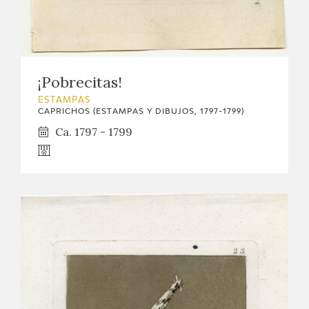
EDUCA
CEDEA
¡Pobrecitas!
RECURSOS EDUCATIVOS
ESTAMPAS
CAPRICHOS (ESTAMPAS Y DIBUJOS, 1797-1799)
FICHAS ARASAAC
Ca. 1797 - 1799