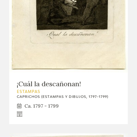
EXPOSICIONES
ACTIVIDADES
ACTUALIDAD
SALA DE PRENSA
BLOG CUADERNO ITALIANO
¡Cuál la descañonan!
FRANCISCO DE GOYA
ESTAMPAS
CAPRICHOS (ESTAMPAS Y DIBUJOS, 1797-1799)
BIOGRAFÍA
Ca. 1797 - 1799
CRONOLOGÍA
EL VIAJE DE GOYA