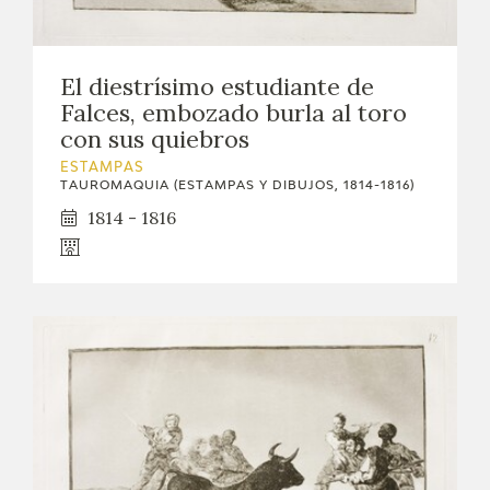
EDUCA
CEDEA
El diestrísimo estudiante de
Falces, embozado burla al toro
RECURSOS EDUCATIVOS
con sus quiebros
ESTAMPAS
FICHAS ARASAAC
TAUROMAQUIA (ESTAMPAS Y DIBUJOS, 1814-1816)
1814 - 1816