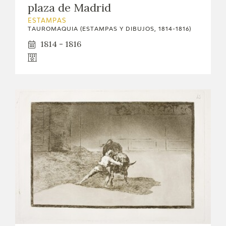
plaza de Madrid
EXPOSICIONES
ESTAMPAS
TAUROMAQUIA (ESTAMPAS Y DIBUJOS, 1814-1816)
ACTIVIDADES
1814 - 1816
ACTUALIDAD
SALA DE PRENSA
BLOG CUADERNO ITALIANO
FRANCISCO DE GOYA
BIOGRAFÍA
CRONOLOGÍA
EL VIAJE DE GOYA