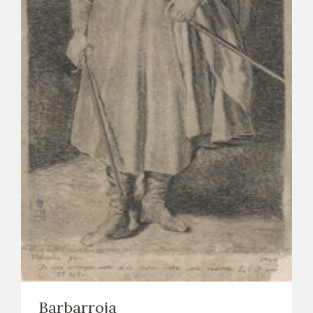
EXPOSICIONES
ACTIVIDADES
ACTUALIDAD
SALA DE PRENSA
BLOG CUADERNO ITALIANO
FRANCISCO DE GOYA
BIOGRAFÍA
CRONOLOGÍA
EL VIAJE DE GOYA
Barbarroja