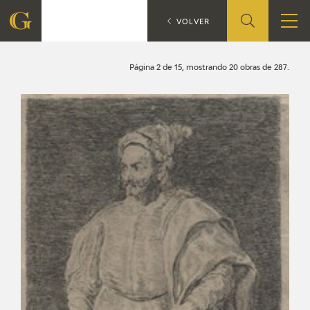
Búsqueda
CATÁLOGO
VOLVER
FUNDACIÓN
Página 2 de 15, mostrando 20 obras de 287.
QUIENES SOMOS
CENTRO DE INVESTIGACIÓN Y DOCUMENTACIÓN
ACCIÓN CORPORATIVA
SEDE
CONTACTO
PROGRAMACIÓN