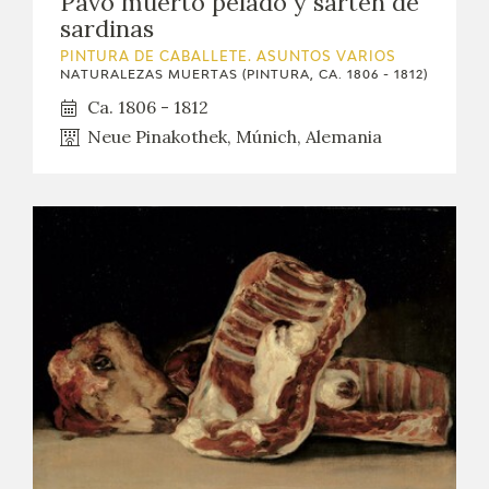
Pavo muerto pelado y sartén de
EXPOSICIONES
sardinas
PINTURA DE CABALLETE. ASUNTOS VARIOS
ACTIVIDADES
NATURALEZAS MUERTAS (PINTURA, CA. 1806 - 1812)
Ca. 1806 - 1812
ACTUALIDAD
Neue Pinakothek, Múnich, Alemania
SALA DE PRENSA
BLOG CUADERNO ITALIANO
FRANCISCO DE GOYA
BIOGRAFÍA
CRONOLOGÍA
EL VIAJE DE GOYA