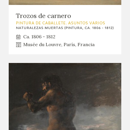
CATÁLOGO
Trozos de carnero
GOYA EN EL MUNDO
PINTURA DE CABALLETE. ASUNTOS VARIOS
NATURALEZAS MUERTAS (PINTURA, CA. 1806 - 1812)
Ca. 1806 - 1812
GOYA EN ARAGÓN
Musée du Louvre, París, Francia
PREMIO ARAGÓN GOYA
EDICIONES
PUBLICACIONES
TIENDA
TIENDA ONLINE