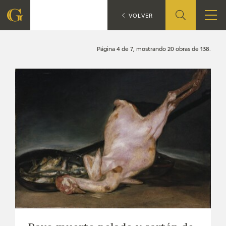
Búsqueda
CATÁLOGO
VOLVER
FUNDACIÓN
Página 4 de 7, mostrando 20 obras de 138.
QUIENES SOMOS
CENTRO DE INVESTIGACIÓN Y DOCUMENTACIÓN
ACCIÓN CORPORATIVA
SEDE
CONTACTO
PROGRAMACIÓN