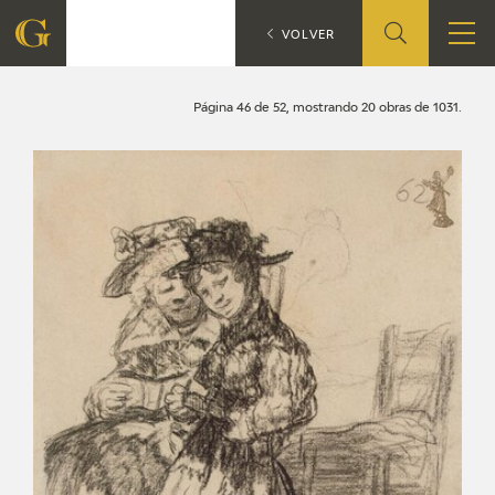
Búsqueda
CATÁLOGO
VOLVER
FUNDACIÓN
Página 46 de 52, mostrando 20 obras de 1031.
QUIENES SOMOS
CENTRO DE INVESTIGACIÓN Y DOCUMENTACIÓN
ACCIÓN CORPORATIVA
SEDE
CONTACTO
PROGRAMACIÓN