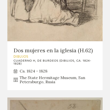
EXPOSICIONES
ACTIVIDADES
ACTUALIDAD
SALA DE PRENSA
Dos mujeres en la iglesia (H.62)
BLOG CUADERNO ITALIANO
DIBUJOS
CUADERNO H, DE BURDEOS (DIBUJOS, CA. 1824-
1828)
FRANCISCO DE GOYA
Ca. 1824 - 1828
The State Hermitage Museum, San
BIOGRAFÍA
Petersburgo, Rusia
CRONOLOGÍA
EL VIAJE DE GOYA