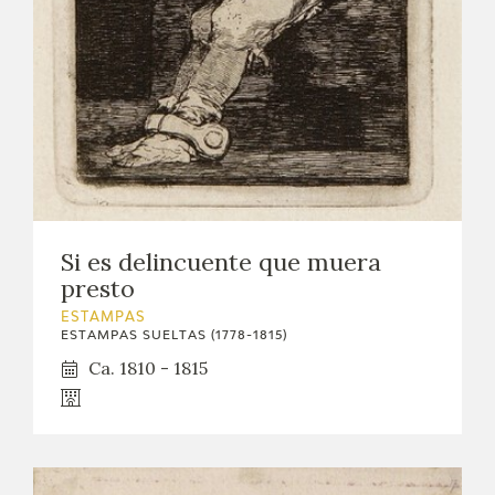
EXPOSICIONES
ACTIVIDADES
ACTUALIDAD
SALA DE PRENSA
BLOG CUADERNO ITALIANO
Si es delincuente que muera
presto
FRANCISCO DE GOYA
ESTAMPAS
ESTAMPAS SUELTAS (1778-1815)
BIOGRAFÍA
Ca. 1810 - 1815
CRONOLOGÍA
EL VIAJE DE GOYA