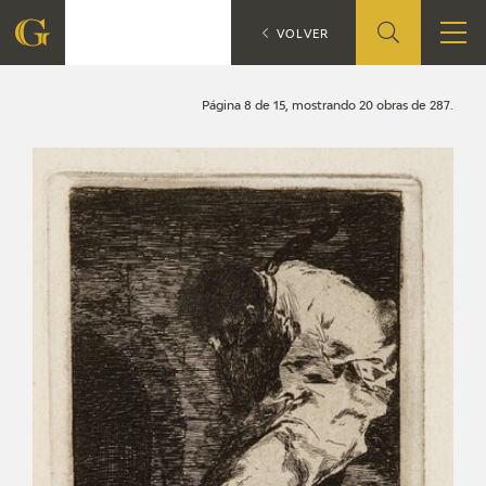
Búsqueda
CATÁLOGO
VOLVER
FUNDACIÓN
Página 8 de 15, mostrando 20 obras de 287.
QUIENES SOMOS
CENTRO DE INVESTIGACIÓN Y DOCUMENTACIÓN
ACCIÓN CORPORATIVA
SEDE
CONTACTO
PROGRAMACIÓN