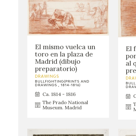
El mismo vuelca un
El 
toro en la plaza de
pon
Madrid (dibujo
al 
preparatorio)
pre
DRAWINGS
DRA
BULLFIGHTING(PRINTS AND
BULL
DRAWINGS , 1814-1816)
DRAW
Ca. 1814 - 1816
C
The Prado National
T
Museum. Madrid
M