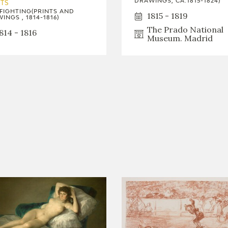
DRAWINGS, CA.1815-1824)
GOYA
NTS
FIGHTING(PRINTS AND
1815 - 1819
INGS , 1814-1816)
The Prado National
814 - 1816
Museum. Madrid