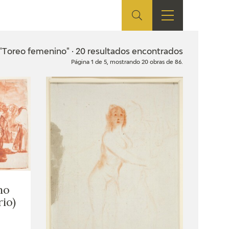
ES
SHOP
EDUCA
EN
 "Toreo femenino" · 20 resultados encontrados
Página 1 de 5, mostrando 20 obras de 86.
ONLINE SHOP
RECURSOS
EDUCATIVOS
ARASAAC
no
rio)