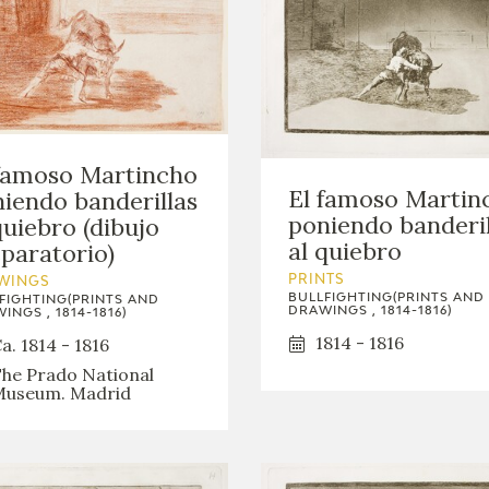
famoso Martincho
El famoso Martin
iendo banderillas
poniendo banderil
quiebro (dibujo
al quiebro
paratorio)
PRINTS
WINGS
BULLFIGHTING(PRINTS AND
FIGHTING(PRINTS AND
DRAWINGS , 1814-1816)
INGS , 1814-1816)
1814 - 1816
a. 1814 - 1816
he Prado National
useum. Madrid