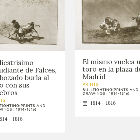
El mismo vuelca 
diestrísimo
toro en la plaza d
udiante de Falces,
Madrid
ozado burla al
o con sus
PRINTS
BULLFIGHTING(PRINTS AND
ebros
DRAWINGS , 1814-1816)
NTS
1814 - 1816
FIGHTING(PRINTS AND
INGS , 1814-1816)
814 - 1816