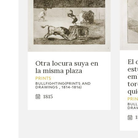
El 
Otra locura suya en
est
la misma plaza
emb
PRINTS
tor
BULLFIGHTING(PRINTS AND
DRAWINGS , 1814-1816)
qui
1815
PRI
BULL
DRAW
1