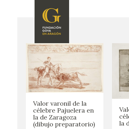
FOUNDATION
A
QUIENES
EXPOSICIONES
SOMOS
CIDG
ACTIVIDADES
CORPORATE
ACTION
SEDE
CONTACT
Valor varonil de la
Val
célebre Pajuelera en
cél
la de Zaragoza
la 
(dibujo preparatorio)