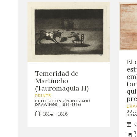
El 
est
Temeridad de
emb
Martincho
tor
(Tauromaquia H)
qui
pre
PRINTS
BULLFIGHTING(PRINTS AND
DRAWINGS , 1814-1816)
DRA
BULL
1814 - 1816
DRAW
C
T