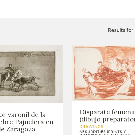
CTUALIDAD
FRANCISCO DE GOYA
EDICIONES
Results for
PUBLICACIONES
EL VIAJE DE GOYA
CATÁLOGO
Disparate femeni
or varonil de la
(dibujo preparato
ebre Pajuelera en
de Zaragoza
DRAWINGS
ABSURDITIES (PRINTS Y
PREMIO ARAGÓN