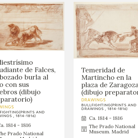
diestrísimo
udiante de Falces,
Temeridad de
ozado burla al
Martincho en la
o con sus
plaza de Zaragoz
ebros (dibujo
(dibujo preparato
paratorio)
DRAWINGS
BULLFIGHTING(PRINTS AND
WINGS
DRAWINGS , 1814-1816)
FIGHTING(PRINTS AND
INGS , 1814-1816)
Ca. 1814 - 1816
a. 1814 - 1816
The Prado National
Museum. Madrid
he Prado National