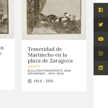
Visi
Fac
Visi
Twi
Visi
un
Temeridad de
You
e
Martincho en la
Visi
plaza de Zaragoza
Ins
PRINTS
Visi
BULLFIGHTING(PRINTS AND
DRAWINGS , 1814-1816)
Lin
1814 - 1816