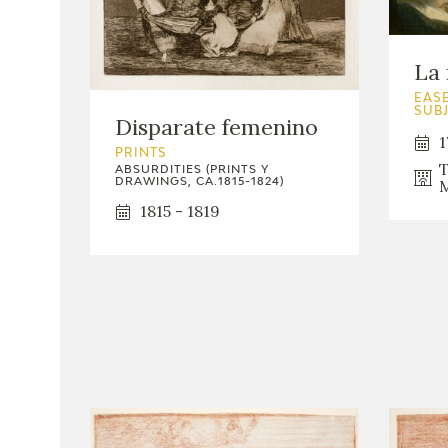
La
EASE
SUB
Disparate femenino
1
PRINTS
T
ABSURDITIES (PRINTS Y
M
DRAWINGS, CA.1815-1824)
1815 - 1819