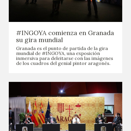
CATÁLOGO
GOYA EN EL MUNDO
#INGOYA comienza en Granada
su gira mundial
GOYA EN ARAGÓN
Granada es el punto de partida de la gira
mundial de #INGOYA, una exposición
PREMIO ARAGÓN GOYA
inmersiva para deleitarse con las imágenes
de los cuadros del genial pintor aragonés.
EDICIONES
PUBLICACIONES
TIENDA
TIENDA ONLINE