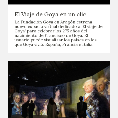
EXPOSICIONES
El Viaje de Goya en un clic
ACTIVIDADES
La Fundación Goya en Aragón estrena
nuevo espacio virtual dedicado a 'El viaje de
Goya' para celebrar los 275 años del
ACTUALIDAD
nacimiento de Francisco de Goya. El
usuario puede visualizar los países en los
que Goya vivió: España, Francia e Italia.
SALA DE PRENSA
BLOG CUADERNO ITALIANO
FRANCISCO DE GOYA
BIOGRAFÍA
CRONOLOGÍA
EL VIAJE DE GOYA