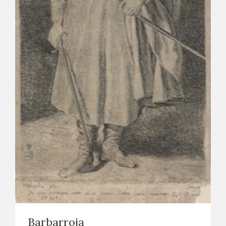
EXPOSICIONES
ACTIVIDADES
ACTUALIDAD
SALA DE PRENSA
BLOG CUADERNO ITALIANO
FRANCISCO DE GOYA
BIOGRAFÍA
CRONOLOGÍA
EL VIAJE DE GOYA
Barbarroja