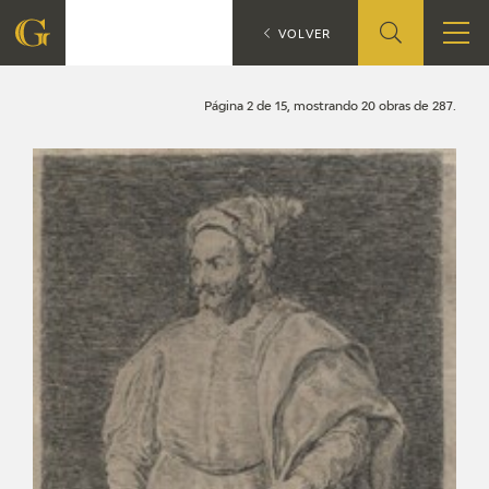
Búsqueda
CATÁLOGO
VOLVER
FUNDACIÓN
Página 2 de 15, mostrando 20 obras de 287.
QUIENES SOMOS
CENTRO DE INVESTIGACIÓN Y DOCUMENTACIÓN
ACCIÓN CORPORATIVA
SEDE
CONTACTO
PROGRAMACIÓN