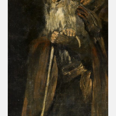
EXPOSICIONES
ACTIVIDADES
ACTUALIDAD
SALA DE PRENSA
BLOG CUADERNO ITALIANO
FRANCISCO DE GOYA
BIOGRAFÍA
CRONOLOGÍA
EL VIAJE DE GOYA