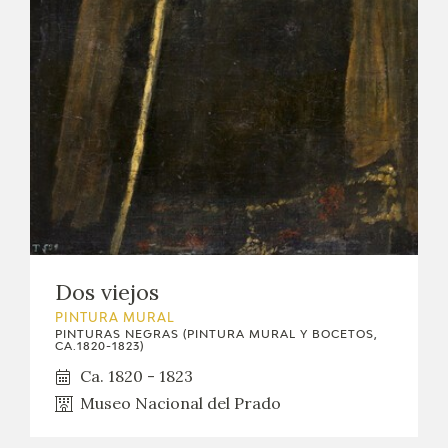
CATÁLOGO
GOYA EN EL MUNDO
GOYA EN ARAGÓN
PREMIO ARAGÓN GOYA
EDICIONES
Dos viejos
PUBLICACIONES
PINTURA MURAL
PINTURAS NEGRAS (PINTURA MURAL Y BOCETOS,
TIENDA
CA.1820-1823)
Ca. 1820 - 1823
Museo Nacional del Prado
TIENDA ONLINE